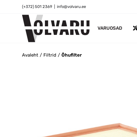
Skip
(+372) 501 2369
|
info@volvaru.ee
to
content
VARUOSAD
Avaleht
Filtrid
Õhufilter