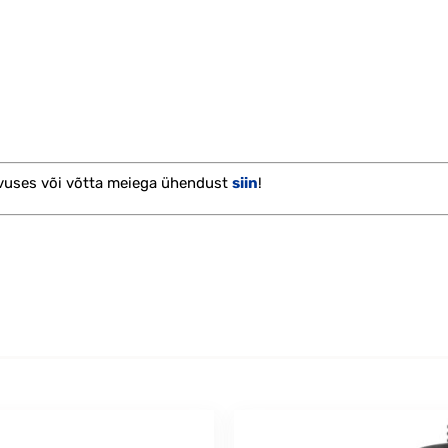
vuses või võtta meiega ühendust
siin
!