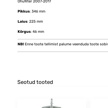
Õhufilter 2007-2017
Pikkus
: 346 mm
Laius
: 225 mm
Kõrgus
: 46 mm
NB!
Enne toote tellimist palume veenduda toote sobi
Seotud tooted