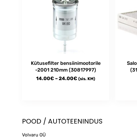
Kütusefilter bensiinimootorile
Salo
-2001 210mm (30817997)
(3
Price
14.00
€
–
24.00
€
(sis. KM)
range:
14.00€
This
through
product
has
24.00€
multiple
POOD / AUTOTEENINDUS
variants.
The
Volvaru OÜ