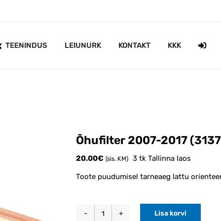
TEENINDUS
LEIUNURK
KONTAKT
KKK
Õhufilter 2007-2017 (3137
20.00
€
3 tk Tallinna laos
(sis. KM)
Toote puudumisel tarneaeg lattu orientee
Lisa korvi
Õhufilter