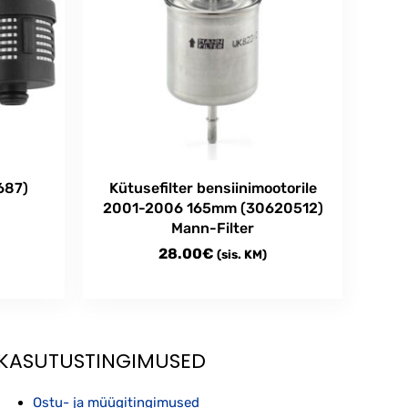
687)
Kütusefilter bensiinimootorile
2001-2006 165mm (30620512)
Mann-Filter
28.00
€
(sis. KM)
KASUTUSTINGIMUSED
Ostu- ja müügitingimused