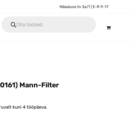
Mäealuse tn 3a/1 | E-R 9-17
Products
search
0161) Mann-Filter
ruvalt kuni 4 tööpäeva.