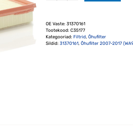
2007-
2017
(31370161)
OE Vaste:
31370161
Mann-
Tootekood:
C35177
Filter
Kategooriad:
Filtrid
,
Õhufilter
kogus
Sildid:
31370161
,
Õhufilter 2007-2017 (WA