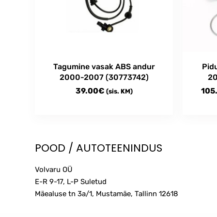
Tagumine vasak ABS andur
Pid
2000-2007 (30773742)
20
39.00
€
105
(sis. KM)
This
produc
has
multipl
POOD / AUTOTEENINDUS
variant
The
Volvaru OÜ
option
E-R 9-17, L-P Suletud
may
Mäealuse tn 3a/1, Mustamäe, Tallinn
12618
be
chosen
on