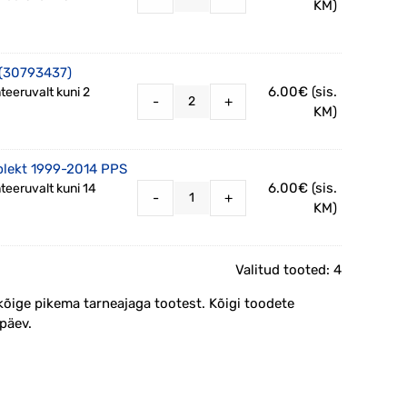
KM)
 (30793437)
6.00
€
(sis.
teeruvalt kuni 2
-
+
KM)
plekt 1999-2014 PPS
6.00
€
(sis.
teeruvalt kuni 14
-
+
KM)
Valitud tooted:
4
kõige pikema tarneajaga tootest. Kõigi toodete
päev.