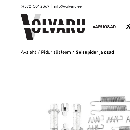
Skip
(+372) 501 2369
|
info@volvaru.ee
to
content
VARUOSAD
Avaleht
Pidurisüsteem
Seisupidur ja osad