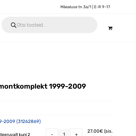
Mäealuse tn 3a/1 | E-R 9-17
Products
search
remontkomplekt 1999-2009
99-2009 (31262869)
27.00
€
(sis.
-
+
teeruvalt kuni 2