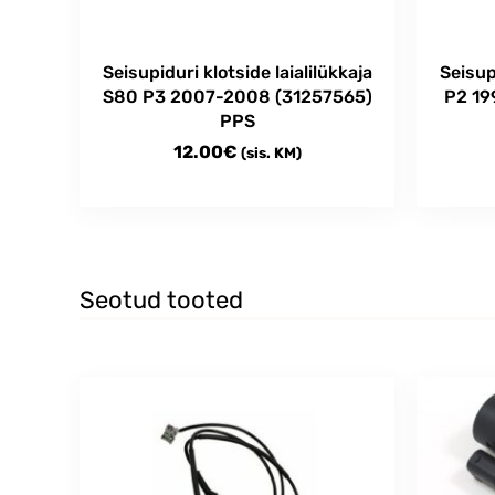
Seisupiduri klotside laialilükkaja
Seisupi
S80 P3 2007-2008 (31257565)
P2 19
PPS
12.00
€
(sis. KM)
Seotud tooted