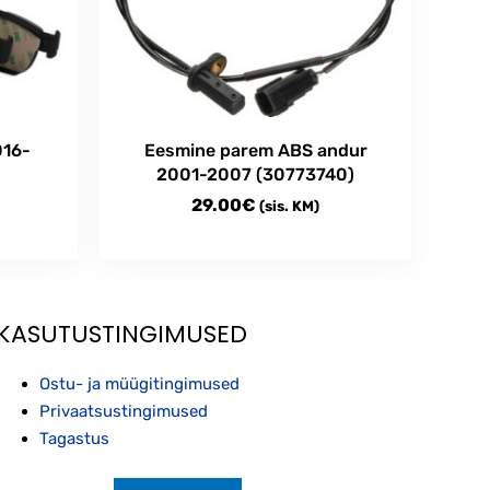
016-
Eesmine parem ABS andur
2001-2007 (30773740)
29.00
€
(sis. KM)
KASUTUSTINGIMUSED
Ostu- ja müügitingimused
Privaatsustingimused
Tagastus