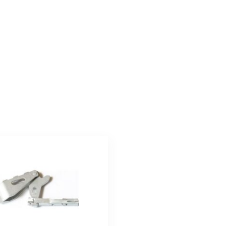
623, 30793437, 55433437, 51993322 #kässari #käsi #pidur #kä