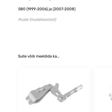
S80 (1999-2006) ja (2007-2008)
Mudel (mudeliaastad)
Komplektiga seotud tootekoodid: 31262869, 0986487
Sulle võib meeldida ka…