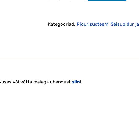
seisupiduri
remontkomplekt
1999-
Kategooriad:
Pidurisüsteem
,
Seisupidur j
2009
kogus
vuses või võtta meiega ühendust
siin
!