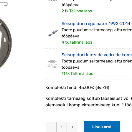
tööpäeva.
2 tk Tallinna laos
Seisupiduri regulaator 1992-2014
Toote puudumisel tarneaeg lattu orien
tööpäeva
4 tk Tallinna laos
Seisupiduri klotside vedrude kom
Toote puudumisel tarneaeg lattu orien
tööpäeva
11 tk Tallinna laos
Komplekti hind:
45.00
€
(sis. KM)
Komplekti tarneaeg sõltub laoseisust või 
olemasolul komplekteerimisaeg kuni 1 töö
Lisa korvi
Mehaanilise