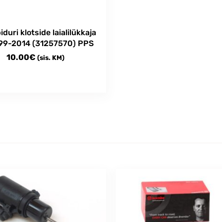
duri klotside laialilükkaja
99-2014 (31257570) PPS
10.00
€
(sis. KM)