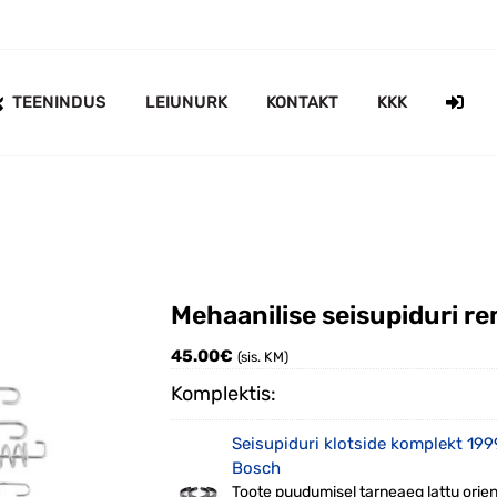
TEENINDUS
LEIUNURK
KONTAKT
KKK
Mehaanilise seisupiduri 
45.00
€
(sis. KM)
Komplektis:
Seisupiduri klotside komplekt 19
Bosch
Toote puudumisel tarneaeg lattu orien