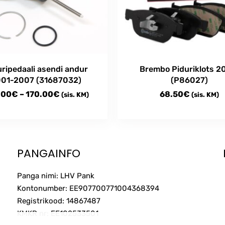
uripedaali asendi andur
Brembo Piduriklots 2
01-2007 (31687032)
(P86027)
Price
.00
€
–
170.00
€
68.50
€
(sis. KM)
(sis. KM)
range:
105.00€
t
through
e
170.00€
PANGAINFO
s.
Panga nimi: LHV Pank
s
Kontonumber: EE907700771004368394
Registrikood: 14867487
KMKR nr: EE102533501