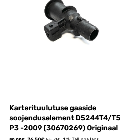
Karterituulutuse gaaside
soojenduselement D5244T4/T5
P3 -2009 (30670269) Originaal
Algne
Current
76.50
€
1 tk Tallinna laos
90.00
€
(sis. KM)