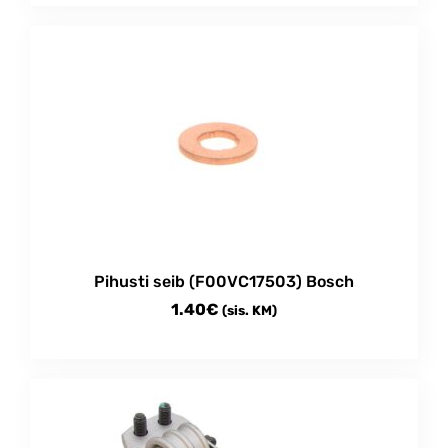
Pihusti seib (F00VC17503) Bosch
1.40
€
(sis. KM)