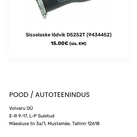
be
chosen
on
the
product
Sisselaske lõdvik D5252T (9434452)
page
15.00
€
(sis. KM)
POOD / AUTOTEENINDUS
Volvaru OÜ
E-R 9-17, L-P Suletud
Mäealuse tn 3a/1, Mustamäe, Tallinn
12618