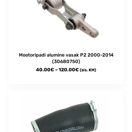
Mootoripadi alumine vasak P2 2000-2014
(30680750)
Price
40.00
€
–
120.00
€
(sis. KM)
range:
This
40.00€
product
through
has
multiple
120.00€
variants.
The
options
may