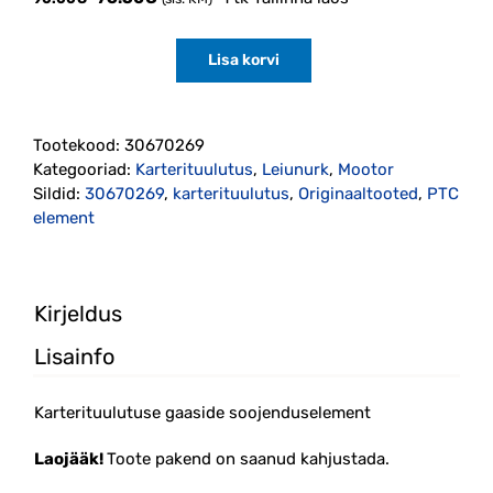
hind
price
oli:
is:
Lisa korvi
90.00€.
76.50€.
Karterituulutuse
gaaside
soojenduselement
D5244T4/T5
Tootekood:
30670269
P3
Kategooriad:
Karterituulutus
,
Leiunurk
,
Mootor
-2009
Sildid:
30670269
,
karterituulutus
,
Originaaltooted
,
PTC
(30670269)
element
Originaal
kogus
Kirjeldus
Lisainfo
Karterituulutuse gaaside soojenduselement
Laojääk!
Toote pakend on saanud kahjustada.