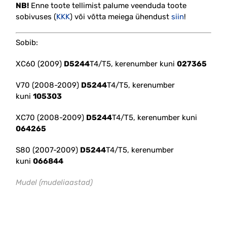
NB!
Enne toote tellimist palume veenduda toote
sobivuses (
KKK
) või võtta meiega ühendust
siin
!
Sobib:
XC60 (2009)
D5244
T4/T5, kerenumber kuni
027365
V70 (2008-2009)
D5244
T4/T5, kerenumber
kuni
105303
XC70 (2008-2009)
D5244
T4/T5, kerenumber kuni
064265
S80 (2007-2009)
D5244
T4/T5, kerenumber
kuni
066844
Mudel (mudeliaastad)
#PTC #D5244T4 #D5244T5
#30854703 #30863961 #30882656 #8653329
#klapp #nipple