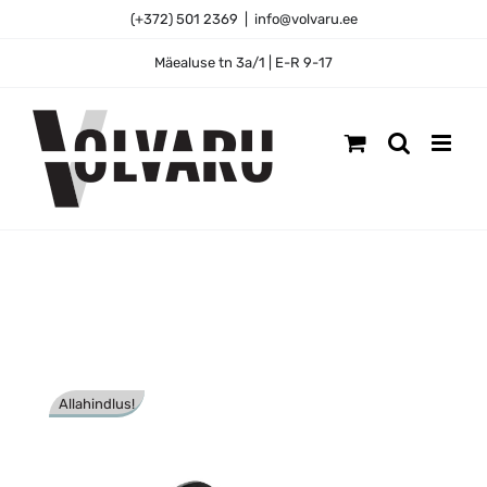
Skip
(+372) 501 2369
|
info@volvaru.ee
to
content
Mäealuse tn 3a/1 | E-R 9-17
Allahindlus!