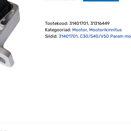
Parem
mootoripadi
1.6
Tootekood:
31401701, 31316449
bensiin
Kategooriad:
Mootor
,
Mootorikinnitus
2004-
Sildid:
31401701
,
C30/S40/V50 Parem moot
2012
kogus