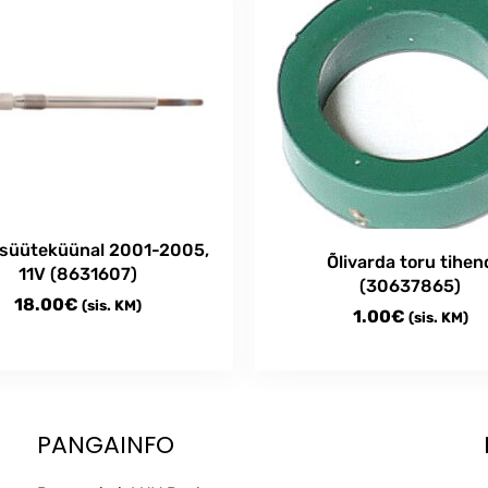
lsüüteküünal 2001-2005,
Õlivarda toru tihen
11V (8631607)
(30637865)
18.00
€
(sis. KM)
1.00
€
(sis. KM)
PANGAINFO