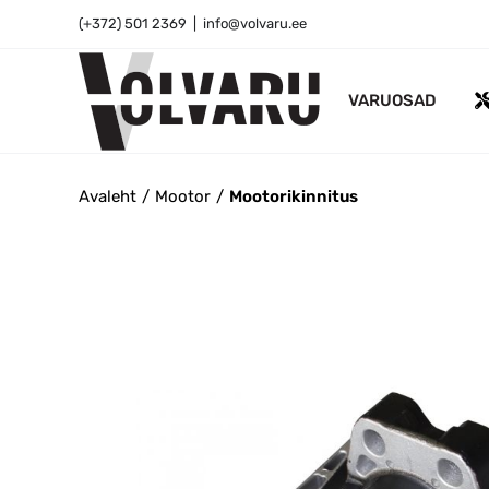
Skip
(+372) 501 2369
|
info@volvaru.ee
to
content
VARUOSAD
Avaleht
Mootor
Mootorikinnitus