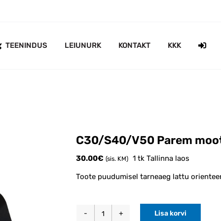
TEENINDUS
LEIUNURK
KONTAKT
KKK
C30/S40/V50 Parem mooto
30.00
€
1 tk Tallinna laos
(sis. KM)
Toote puudumisel tarneaeg lattu orienteer
Lisa korvi
C30/S40/V50