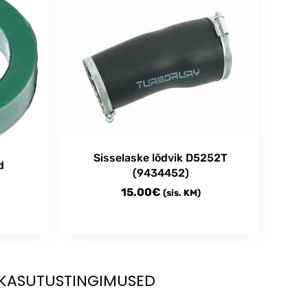
Sisselaske lõdvik D5252T
d
(9434452)
15.00
€
(sis. KM)
KASUTUSTINGIMUSED