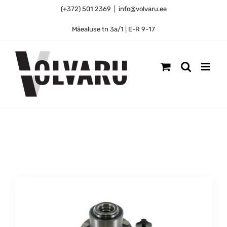
Skip
(+372) 501 2369
|
info@volvaru.ee
to
content
Mäealuse tn 3a/1 | E-R 9-17