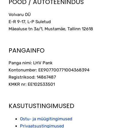
POOD / AUTOTEENINDUS
Volvaru OÜ
E-R 9-17, L-P Suletud
Mäealuse tn 3a/1, Mustamäe, Tallinn
12618
PANGAINFO
Panga nimi: LHV Pank
Kontonumber: EE907700771004368394
Registrikood: 14867487
KMKR nr: EE102533501
KASUTUSTINGIMUSED
Ostu- ja müügitingimused
Privaatsustingimused