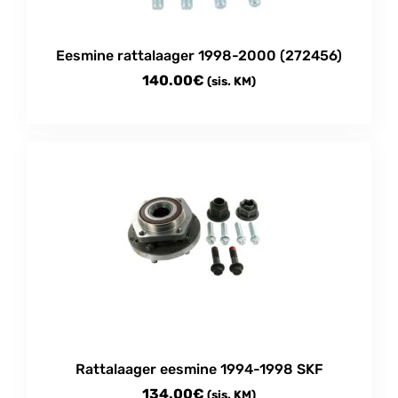
Eesmine rattalaager 1998-2000 (272456)
140.00
€
(sis. KM)
This
product
has
multiple
variants.
The
options
may
be
chosen
on
the
product
Rattalaager eesmine 1994-1998 SKF
page
134.00
€
(sis. KM)