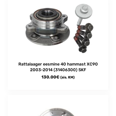
through
has
multiple
365.00€
variants.
The
options
may
be
chosen
on
the
product
Rattalaager eesmine 40 hammast XC90
page
2003-2014 (31406300) SKF
130.00
€
(sis. KM)