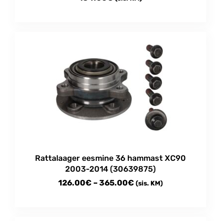
Rattalaager eesmine 36 hammast XC90
2003-2014 (30639875)
Price
126.00
€
–
365.00
€
(sis. KM)
range:
This
126.00€
product