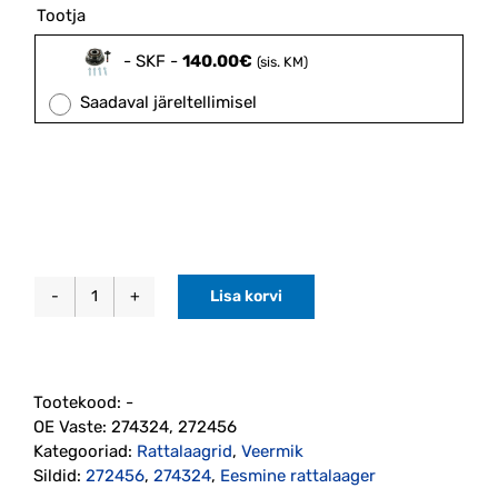
Tootja

-
SKF
-
140.00
€
(sis. KM)
Saadaval järeltellimisel
Lisa korvi
Eesmine
rattalaager
1998-
2000
Tootekood:
-
(272456)
OE Vaste:
274324, 272456
kogus
Kategooriad:
Rattalaagrid
,
Veermik
Sildid:
272456
,
274324
,
Eesmine rattalaager