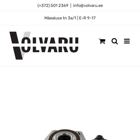
Skip
(+372) 501 2369
|
info@volvaru.ee
to
content
Mäealuse tn 3a/1 | E-R 9-17