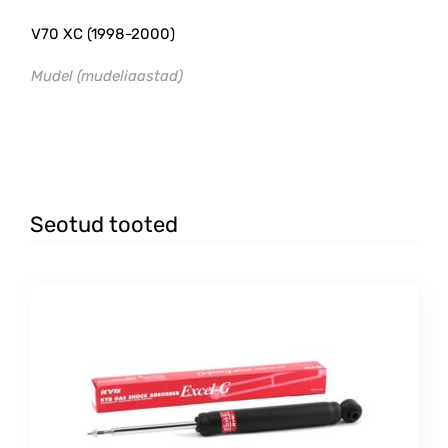
V70 XC (1998-2000)
Mudel (mudeliaastad)
#esimene
Seotud tooted