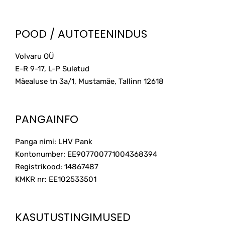
multiple
25.00€
variants.
The
POOD / AUTOTEENINDUS
options
may
Volvaru OÜ
be
E-R 9-17, L-P Suletud
chosen
on
Mäealuse tn 3a/1, Mustamäe, Tallinn
12618
the
product
page
PANGAINFO
Panga nimi: LHV Pank
Kontonumber: EE907700771004368394
Registrikood: 14867487
KMKR nr: EE102533501
KASUTUSTINGIMUSED