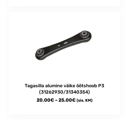
Tagasilla alumine väike õõtshoob P3
(31262930/31340354)
Price
20.00
€
–
25.00
€
(sis. KM)
range:
This
20.00€
product
through
has