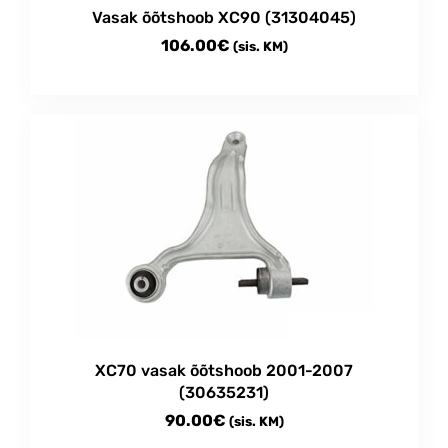
Vasak õõtshoob XC90 (31304045)
106.00
€
(sis. KM)
XC70 vasak õõtshoob 2001-2007
(30635231)
90.00
€
(sis. KM)