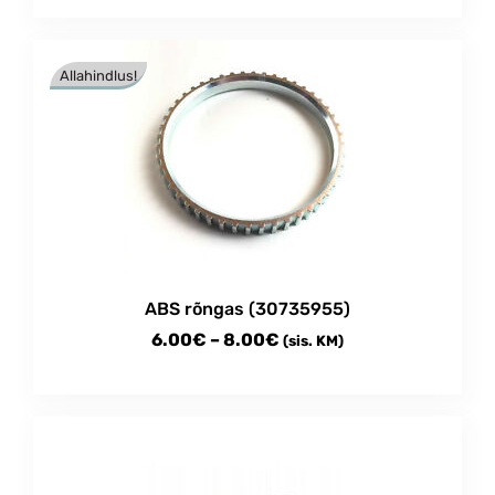
Allahindlus!
ABS rõngas (30735955)
Price
6.00
€
–
8.00
€
(sis. KM)
range:
This
6.00€
product
through
has
multiple
8.00€
variants.