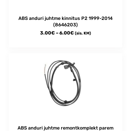
ABS anduri juhtme kinnitus P2 1999-2014
(8646203)
Price
3.00
€
–
6.00
€
(sis. KM)
range:
This
3.00€
product
through
has
multiple
6.00€
variants.
The
options
may
be
chosen
on
the
product
ABS anduri juhtme remontkomplekt parem
page