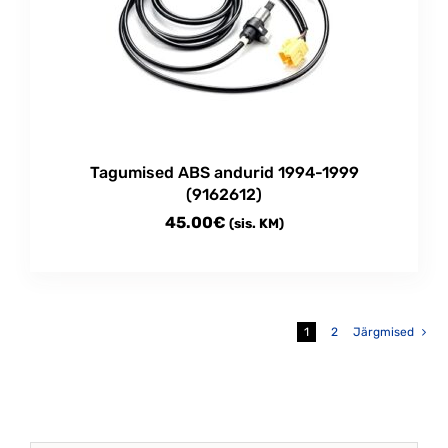
Tagumised ABS andurid 1994-1999
(9162612)
45.00
€
(sis. KM)
1
2
Järgmised