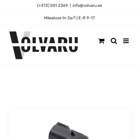
Skip
(+372) 501 2369
|
info@volvaru.ee
to
content
Mäealuse tn 3a/1 | E-R 9-17