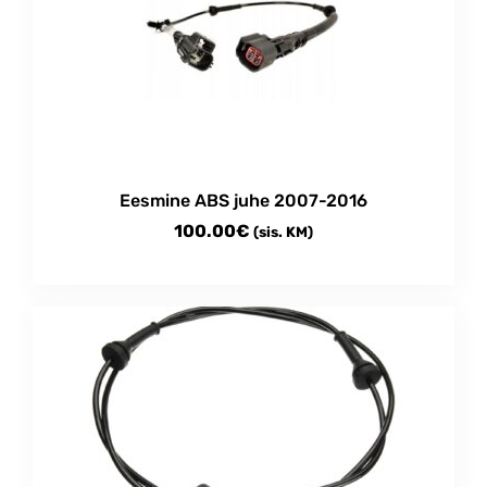
The
options
may
be
chosen
on
the
product
Eesmine ABS juhe 2007-2016
page
100.00
€
(sis. KM)