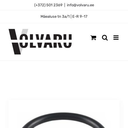
Skip
(+372) 501 2369
|
info@volvaru.ee
to
content
Mäealuse tn 3a/1 | E-R 9-17