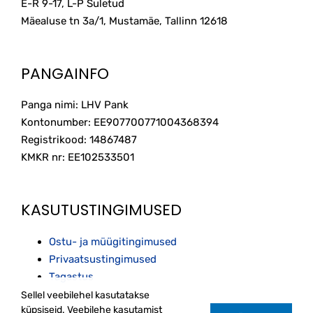
E-R 9-17, L-P Suletud
Mäealuse tn 3a/1, Mustamäe, Tallinn
12618
PANGAINFO
Panga nimi: LHV Pank
Kontonumber: EE907700771004368394
Registrikood: 14867487
KMKR nr: EE102533501
KASUTUSTINGIMUSED
Ostu- ja müügitingimused
Privaatsustingimused
Tagastus
Sellel veebilehel kasutatakse
küpsiseid. Veebilehe kasutamist