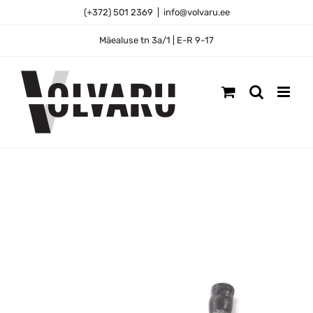
Skip
(+372) 501 2369
|
info@volvaru.ee
to
content
Mäealuse tn 3a/1 | E-R 9-17