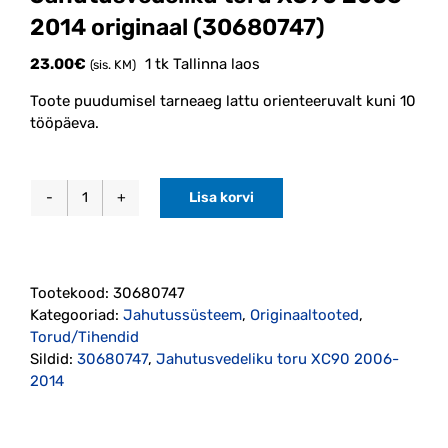
2014 originaal (30680747)
23.00
€
1 tk Tallinna laos
(sis. KM)
Toote puudumisel tarneaeg lattu orienteeruvalt kuni 10
tööpäeva.
Lisa korvi
Jahutusvedeliku
toru
XC90
2006-
Tootekood:
30680747
2014
Kategooriad:
Jahutussüsteem
,
Originaaltooted
,
originaal
Torud/Tihendid
(30680747)
Sildid:
30680747
,
Jahutusvedeliku toru XC90 2006-
kogus
2014