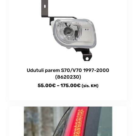
Udutuli parem S70/V70 1997-2000
(8620230)
Price
55.00
€
–
175.00
€
(sis. KM)
range:
This
55.00€
product
through
has
multiple
175.00€
variants.
The