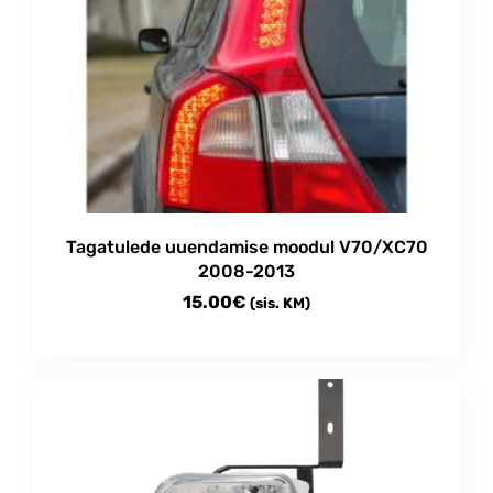
options
may
be
chosen
on
the
product
page
Tagatulede uuendamise moodul V70/XC70
2008-2013
15.00
€
(sis. KM)