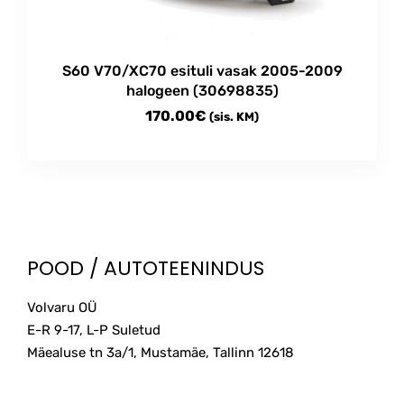
on
the
product
S60 V70/XC70 esituli vasak 2005-2009
page
halogeen (30698835)
170.00
€
(sis. KM)
POOD / AUTOTEENINDUS
Volvaru OÜ
E-R 9-17, L-P Suletud
Mäealuse tn 3a/1, Mustamäe, Tallinn
12618