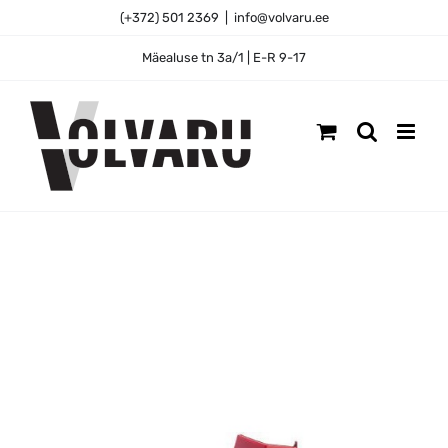
Skip
(+372) 501 2369
|
info@volvaru.ee
to
content
Mäealuse tn 3a/1 | E-R 9-17