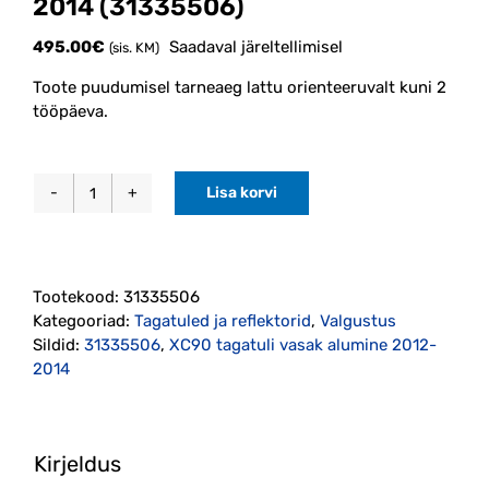
2014 (31335506)
495.00
€
Saadaval järeltellimisel
(sis. KM)
Toote puudumisel tarneaeg lattu orienteeruvalt kuni 2
tööpäeva.
Lisa korvi
XC90
tagatuli
vasak
alumine
Tootekood:
31335506
2012-
Kategooriad:
Tagatuled ja reflektorid
,
Valgustus
2014
Sildid:
31335506
,
XC90 tagatuli vasak alumine 2012-
(31335506)
2014
kogus
Kirjeldus