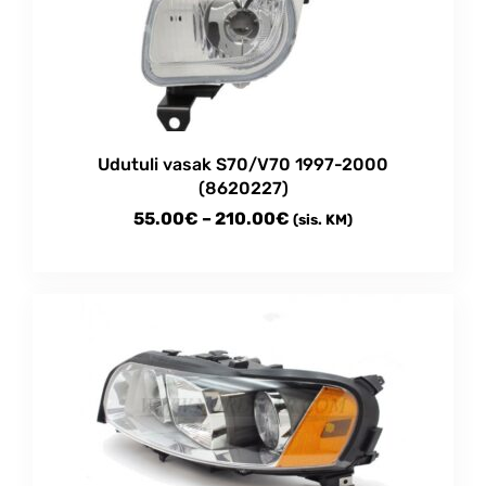
Udutuli vasak S70/V70 1997-2000
(8620227)
Price
55.00
€
–
210.00
€
(sis. KM)
range:
This
55.00€
product
through
has
multiple
210.00€
variants.
The
options
may
be
chosen