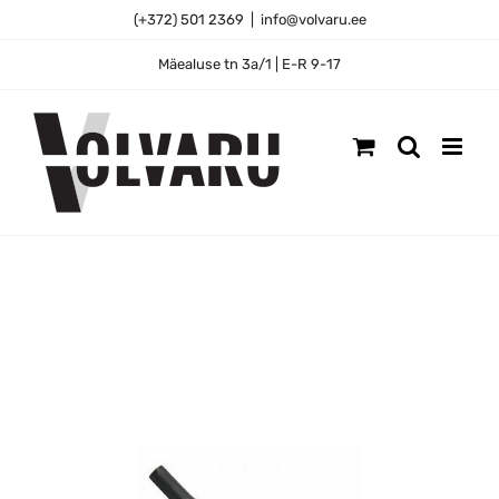
Skip
(+372) 501 2369
|
info@volvaru.ee
to
content
Mäealuse tn 3a/1 | E-R 9-17