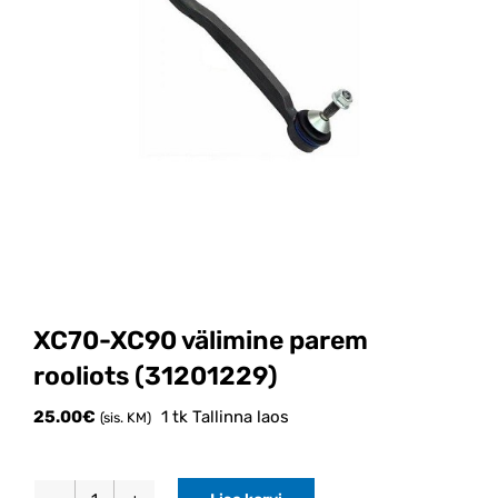
XC70-XC90 välimine parem
rooliots (31201229)
25.00
€
1 tk Tallinna laos
(sis. KM)