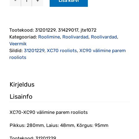
Lisa korvi
XC70-
XC90
välimine
parem
Tootekood:
31201229, 31429017, jte1072
rooliots
Kategooriad:
Roolimine
,
Roolivardad
,
Roolivardad
,
(31201229)
Veermik
kogus
Sildid:
31201229
,
XC70 rooliots
,
XC90 välimine parem
rooliots
Kirjeldus
Lisainfo
XC70-XC90 välimine parem rooliots
Pikkus: 280mm, Laius: 48mm, Kõrgus: 95mm
Tootekood: 31201229