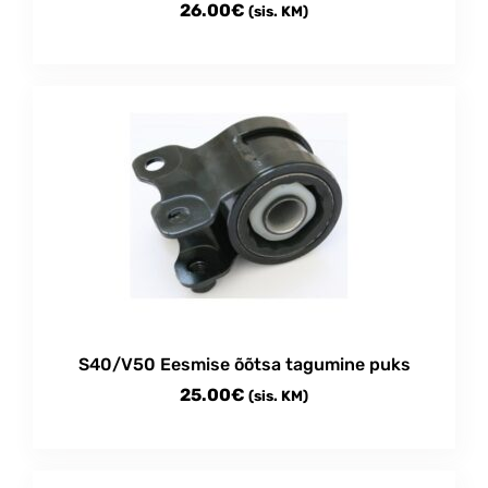
26.00
€
(sis. KM)
S40/V50 Eesmise õõtsa tagumine puks
25.00
€
(sis. KM)