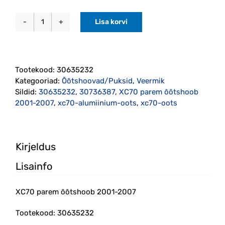
Lisa korvi
XC70
parem
õõtshoob
2001-
Tootekood:
30635232
2007
Kategooriad:
Õõtshoovad/Puksid
,
Veermik
(30635232)
Sildid:
30635232
,
30736387
,
XC70 parem õõtshoob
kogus
2001-2007
,
xc70-alumiinium-oots
,
xc70-oots
Kirjeldus
Lisainfo
XC70 parem õõtshoob 2001-2007
Tootekood: 30635232