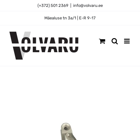
Skip
(+372) 501 2369
|
info@volvaru.ee
to
content
Mäealuse tn 3a/1 | E-R 9-17