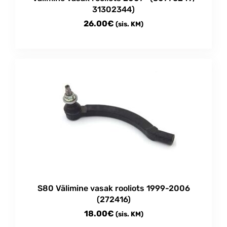
31302344)
26.00
€
(sis. KM)
S80 Välimine vasak rooliots 1999-2006
(272416)
18.00
€
(sis. KM)