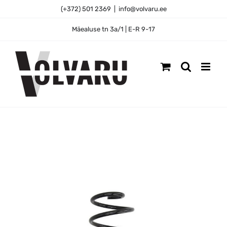
Skip
(+372) 501 2369
|
info@volvaru.ee
to
content
Mäealuse tn 3a/1 | E-R 9-17