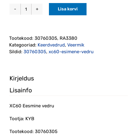
Lisa korvi
XC60
Eesmine
vedru
KYB
Tootekood:
30760305, RA3380
(30760305)
Kategooriad:
Keerdvedrud
,
Veermik
kogus
Sildid:
30760305
,
xc60-esimene-vedru
Kirjeldus
Lisainfo
XC60 Eesmine vedru
Tootja: KYB
Tootekood: 30760305