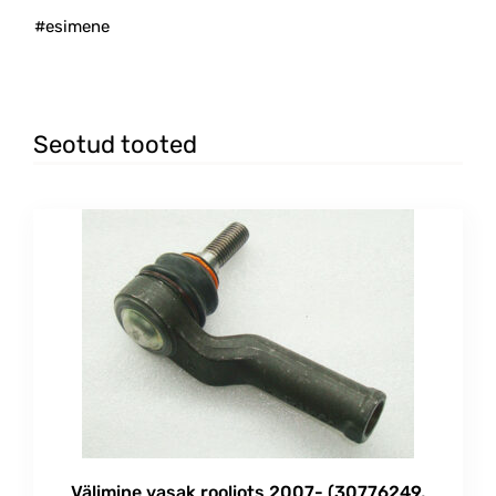
#esimene
Seotud tooted
Välimine vasak rooliots 2007- (30776249,