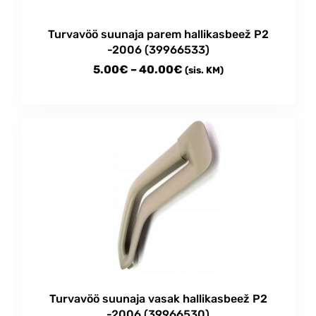
Turvavöö suunaja parem hallikasbeež P2
-2006 (39966533)
Price
5.00
€
–
40.00
€
(sis. KM)
range:
This
5.00€
product
through
has
multiple
40.00€
variants.
The
options
may
be
chosen
on
the
product
Turvavöö suunaja vasak hallikasbeež P2
page
-2006 (39966530)