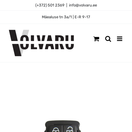
Skip
(+372) 501 2369
|
info@volvaru.ee
to
content
Mäealuse tn 3a/1 | E-R 9-17