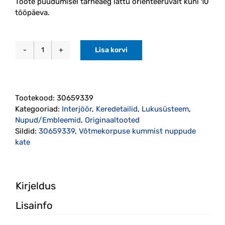
Toote puudumisel tarneaeg lattu orienteeruvalt kuni 10
tööpäeva.
Lisa korvi
Võtmekorpuse
kummist
nuppude
kate
Tootekood:
30659339
originaal
Kategooriad:
Interjöör
,
Keredetailid
,
Lukusüsteem
,
(30659339)
Nupud/Embleemid
,
Originaaltooted
kogus
Sildid:
30659339
,
Võtmekorpuse kummist nuppude
kate
Kirjeldus
Lisainfo