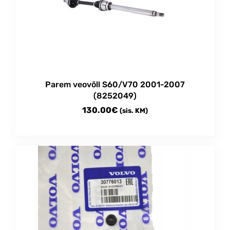
Parem veovõll S60/V70 2001-2007
(8252049)
130.00
€
(sis. KM)