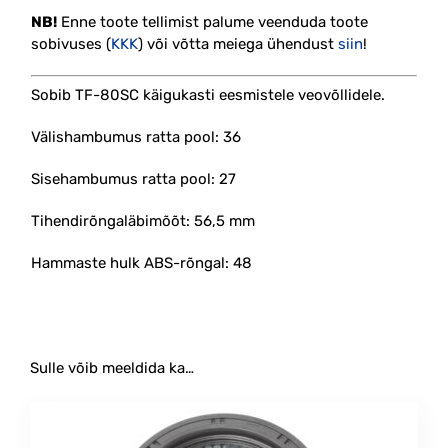
NB!
Enne toote tellimist palume veenduda toote
sobivuses (
KKK
) või võtta meiega ühendust
siin
!
Sobib TF-80SC käigukasti eesmistele veovõllidele.
Välishambumus ratta pool: 36
Sisehambumus ratta pool: 27
Tihendirõngaläbimõõt: 56,5 mm
Hammaste hulk ABS-rõngal: 48
Sulle võib meeldida ka…