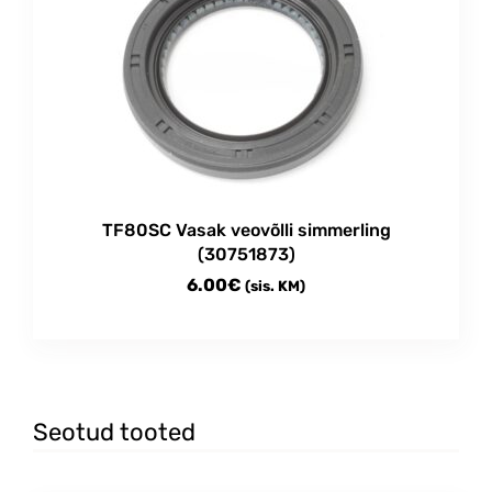
TF80SC Vasak veovõlli simmerling
(30751873)
6.00
€
(sis. KM)
Seotud tooted