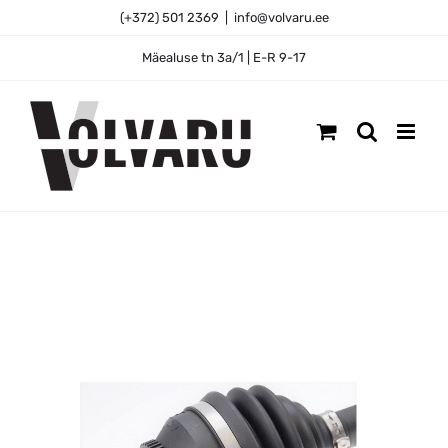
Skip
(+372) 501 2369
|
info@volvaru.ee
to
content
Mäealuse tn 3a/1 | E-R 9-17