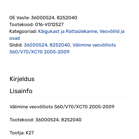
S60/V70/XC70
2005-
OE Vaste:
36000524, 8252040
2009
Tootekood:
016-VO12527
(36000524,
Kategooriad:
Käigukast ja Rattaülekanne
,
Veovõllid ja
8252040)
osad
K27
Sildid:
36000524
,
8252040
,
Välimine veovõlliots
kogus
S60/V70/XC70 2005-2009
Kirjeldus
Lisainfo
Välimine veovõlliots S60/V70/XC70 2005-2009
Tootekood: 36000524, 8252040
Tootja: K27