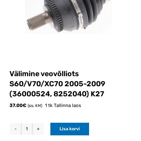
Välimine veovõlliots
S60/V70/XC70 2005-2009
(36000524, 8252040) K27
37.00
€
1 tk Tallinna laos
(sis. KM)
Lisa korvi
Välimine
veovõlliots