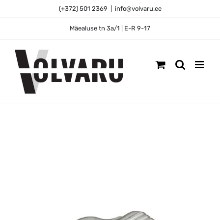
Skip
(+372) 501 2369
|
info@volvaru.ee
to
content
Mäealuse tn 3a/1 | E-R 9-17