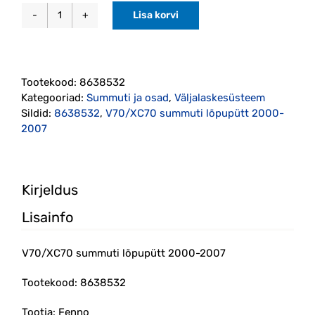
Lisa korvi
V70/XC70
summuti
lõpupütt
2000-
Tootekood:
8638532
2007
Kategooriad:
Summuti ja osad
,
Väljalaskesüsteem
(8638532)
Sildid:
8638532
,
V70/XC70 summuti lõpupütt 2000-
kogus
2007
Kirjeldus
Lisainfo
V70/XC70 summuti lõpupütt 2000-2007
Tootekood: 8638532
Tootja: Fenno