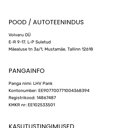
POOD / AUTOTEENINDUS
Volvaru OÜ
E-R 9-17, L-P Suletud
Mäealuse tn 3a/1, Mustamäe, Tallinn
12618
PANGAINFO
Panga nimi: LHV Pank
Kontonumber: EE907700771004368394
Registrikood: 14867487
KMKR nr: EE102533501
KASUTUSTINGIMUSED