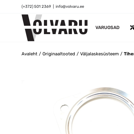
Skip
(+372) 501 2369
|
info@volvaru.ee
to
content
VARUOSAD
Avaleht
Originaaltooted
Väljalaskesüsteem
Tihe