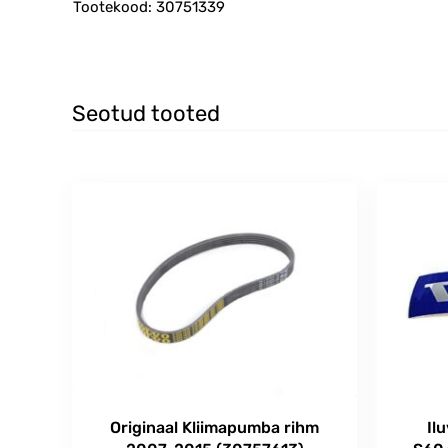
Tootekood: 30751339
Seotud tooted
Originaal Kliimapumba rihm
Il