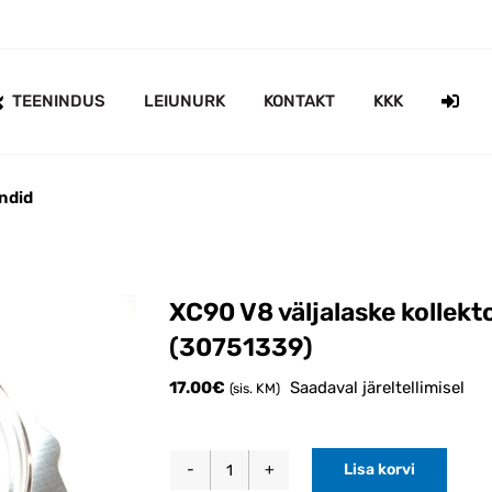
TEENINDUS
LEIUNURK
KONTAKT
KKK
ndid
XC90 V8 väljalaske kollekto
(30751339)
17.00
€
Saadaval järeltellimisel
(sis. KM)
Lisa korvi
XC90