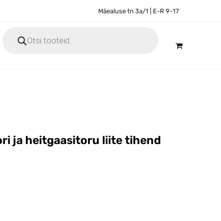
Mäealuse tn 3a/1 | E-R 9-17
Products
search
ri ja heitgaasitoru liite tihend