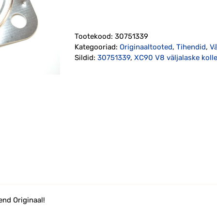
V8
väljalaske
kollektori
Tootekood:
30751339
ja
Kategooriad:
Originaaltooted
,
Tihendid
,
V
heitgaasitoru
Sildid:
30751339
,
XC90 V8 väljalaske kollek
liite
tihend
(30751339)
kogus
end Originaal!