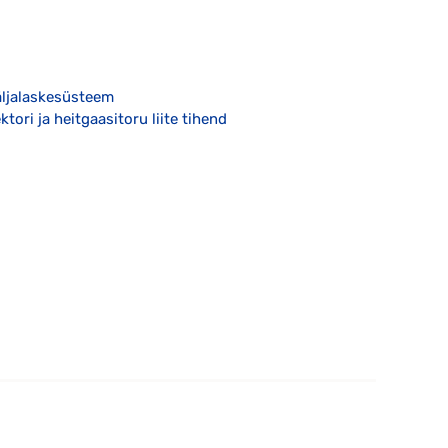
äljalaskesüsteem
tori ja heitgaasitoru liite tihend