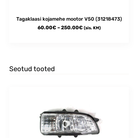
the
product
Tagaklaasi kojamehe mootor V50 (31218473)
page
Price
60.00
€
–
250.00
€
(sis. KM)
range:
This
60.00€
product
through
has
multiple
250.00€
variants.
Seotud tooted
The
options
may
be
chosen
on
the
product
page