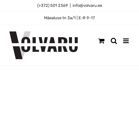
Skip
(+372) 501 2369
|
info@volvaru.ee
to
content
Mäealuse tn 3a/1 | E-R 9-17