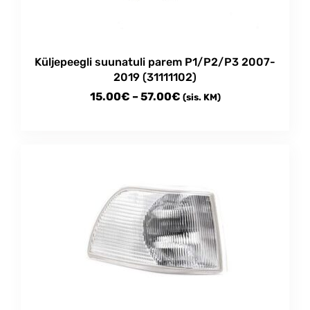
Küljepeegli suunatuli parem P1/P2/P3 2007-
2019 (31111102)
Price
15.00
€
–
57.00
€
(sis. KM)
range:
This
15.00€
product
through
has
multiple
57.00€
variants.
The
options
may
be
chosen
on
the
product