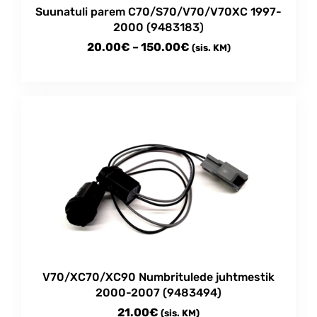
Suunatuli parem C70/S70/V70/V70XC 1997-
page
2000 (9483183)
Price
20.00
€
–
150.00
€
(sis. KM)
range:
This
20.00€
product
through
has
multiple
150.00€
variants.
The
options
may
be
chosen
on
the
product
V70/XC70/XC90 Numbritulede juhtmestik
page
2000-2007 (9483494)
21.00
€
(sis. KM)