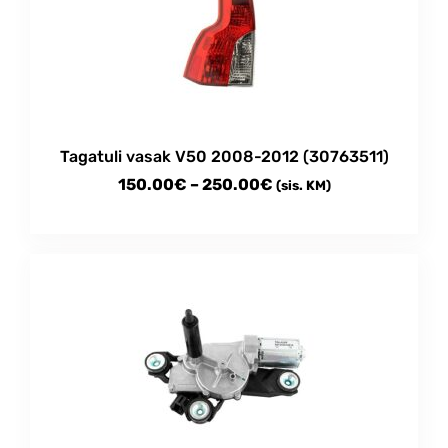
options
may
be
chosen
on
the
product
Tagatuli vasak V50 2008-2012 (30763511)
page
Price
150.00
€
–
250.00
€
(sis. KM)
range:
This
150.00€
product
through
has
multiple
250.00€
variants.
The
options
may
be
chosen
on