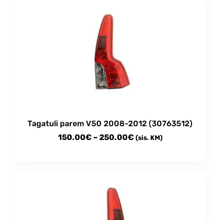
Tagatuli parem V50 2008-2012 (30763512)
Price
150.00
€
–
250.00
€
(sis. KM)
range:
This
150.00€
product
through
has
multiple
250.00€
variants.
The