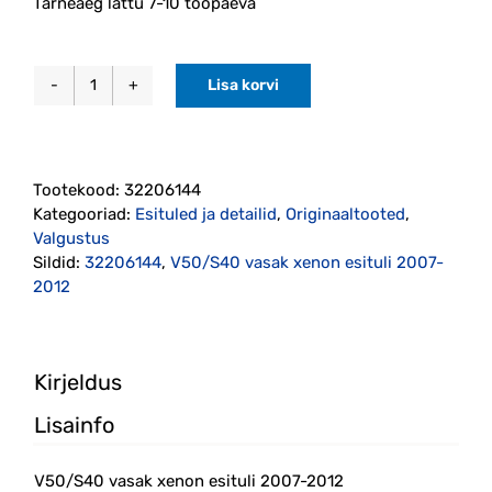
Tarneaeg lattu 7-10 tööpäeva
Lisa korvi
V50/S40
vasak
xenon
esituli
Tootekood:
32206144
2007-
Kategooriad:
Esituled ja detailid
,
Originaaltooted
,
2012
Valgustus
(32206144)
Sildid:
32206144
,
V50/S40 vasak xenon esituli 2007-
kogus
2012
Kirjeldus
Lisainfo
V50/S40 vasak xenon esituli 2007-2012