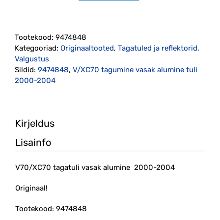
tagatuli
vasak
alumine
Tootekood:
9474848
2000-
Kategooriad:
Originaaltooted
,
Tagatuled ja reflektorid
,
2004
Valgustus
originaal
Sildid:
9474848
,
V/XC70 tagumine vasak alumine tuli
(9474848)
2000-2004
kogus
Kirjeldus
Lisainfo
V70/XC70 tagatuli vasak alumine 2000-2004
Originaal!
Tootekood: 9474848