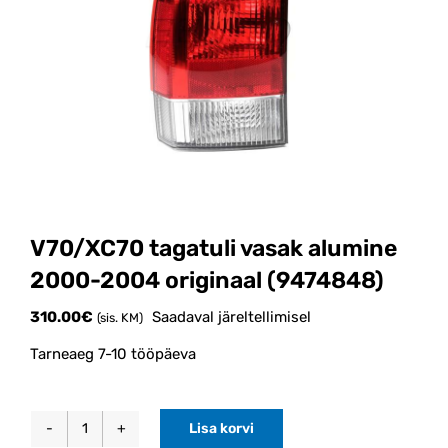
V70/XC70 tagatuli vasak alumine
2000-2004 originaal (9474848)
310.00
€
Saadaval järeltellimisel
(sis. KM)
Tarneaeg 7-10 tööpäeva
Lisa korvi
V70/XC70