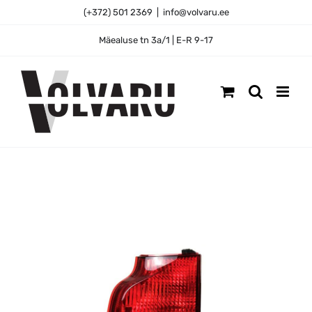
Skip
(+372) 501 2369
|
info@volvaru.ee
to
content
Mäealuse tn 3a/1 | E-R 9-17