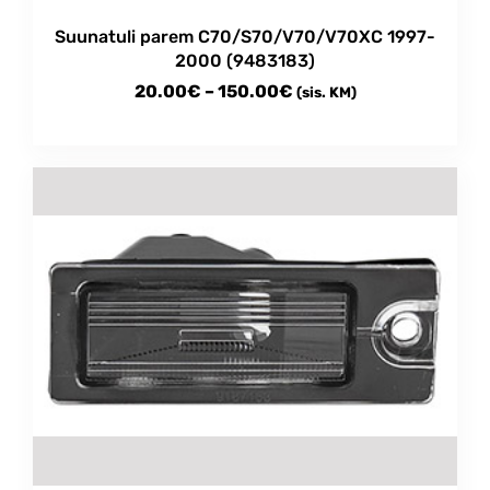
Suunatuli parem C70/S70/V70/V70XC 1997-
2000 (9483183)
Price
20.00
€
–
150.00
€
(sis. KM)
range:
This
20.00€
product
through
has
multiple
150.00€
variants.
The
options
may
be
chosen
on
the
product
page