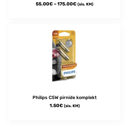
Price
55.00
€
–
175.00
€
(sis. KM)
range:
This
55.00€
product
through
has
multiple
175.00€
variants.
The
options
may
be
chosen
on
the
product
Philips C5W pirnide komplekt
page
1.50
€
(sis. KM)