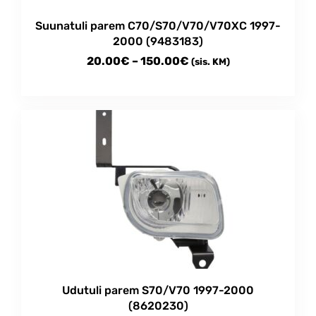
Suunatuli parem C70/S70/V70/V70XC 1997-
2000 (9483183)
Price
20.00
€
–
150.00
€
(sis. KM)
range:
This
20.00€
product
through
has
multiple
150.00€
variants.
The
options
may
be
chosen
on
the
product
Udutuli parem S70/V70 1997-2000
page
(8620230)