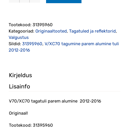
V70/XC70
tagatuli
parem
alumine
Tootekood:
31395960
2012-
Kategooriad:
Originaaltooted
,
Tagatuled ja reflektorid
,
2016
Valgustus
(31395960)
Sildid:
31395960
,
V/XC70 tagumine parem alumine tuli
kogus
2012-2016
Kirjeldus
Lisainfo
V70/XC70 tagatuli parem alumine 2012-2016
Originaal!
Tootekood: 31395960