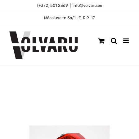
Skip
(+372) 501 2369
|
info@volvaru.ee
to
content
Mäealuse tn 3a/1 | E-R 9-17