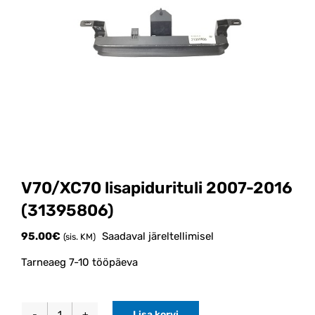
V70/XC70 lisapidurituli 2007-2016
(31395806)
95.00
€
Saadaval järeltellimisel
(sis. KM)
Tarneaeg 7-10 tööpäeva
Lisa korvi