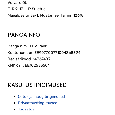
Volvaru OÜ
E-R 9-17, L-P Suletud
Mäealuse tn 3a/1, Mustamäe, Tallinn
12618
PANGAINFO
Panga nimi: LHV Pank
Kontonumber: EE907700771004368394
Registrikood: 14867487
KMKR nr: EE102533501
KASUTUSTINGIMUSED
Ostu- ja müügitingimused
Privaatsustingimused
Tagastus