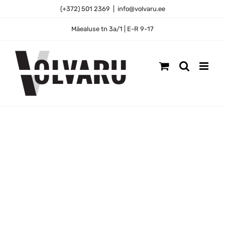
Skip
(+372) 501 2369
|
info@volvaru.ee
to
content
Mäealuse tn 3a/1 | E-R 9-17