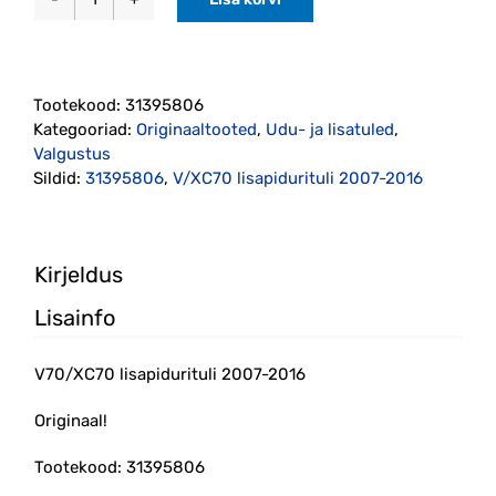
V70/XC70
lisapidurituli
2007-
2016
Tootekood:
31395806
(31395806)
Kategooriad:
Originaaltooted
,
Udu- ja lisatuled
,
kogus
Valgustus
Sildid:
31395806
,
V/XC70 lisapidurituli 2007-2016
Kirjeldus
Lisainfo
V70/XC70 lisapidurituli 2007-2016
Originaal!
Tootekood: 31395806