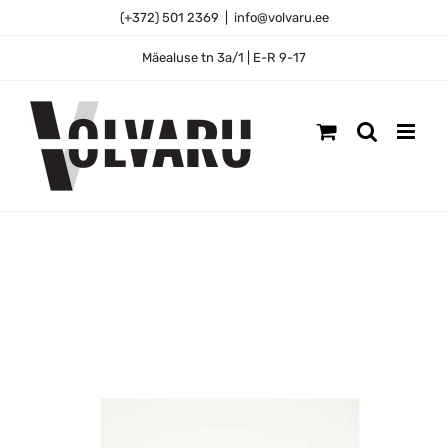
Skip
(+372) 501 2369
|
info@volvaru.ee
to
content
Mäealuse tn 3a/1 | E-R 9-17