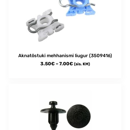
Aknatõstuki mehhanismi liugur (3509416)
Price
3.50
€
–
7.00
€
(sis. KM)
range:
This
3.50€
product
through
has
multiple
7.00€
variants.
The
options
may
be