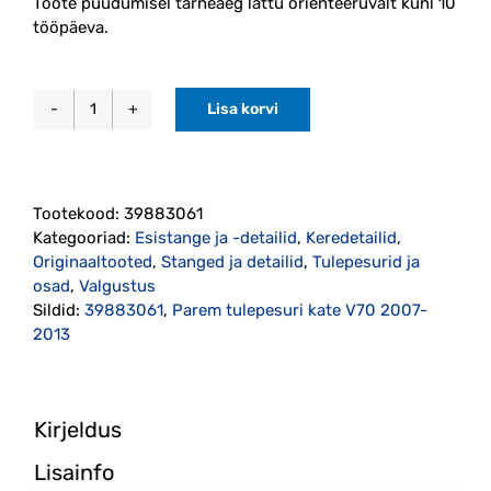
Toote puudumisel tarneaeg lattu orienteeruvalt kuni 10
tööpäeva.
Lisa korvi
Tulepesuri
kate
parem
V70
Tootekood:
39883061
2008-
Kategooriad:
Esistange ja -detailid
,
Keredetailid
,
2013
Originaaltooted
,
Stanged ja detailid
,
Tulepesurid ja
originaal
osad
,
Valgustus
(39883061)
Sildid:
39883061
,
Parem tulepesuri kate V70 2007-
kogus
2013
Kirjeldus
Lisainfo