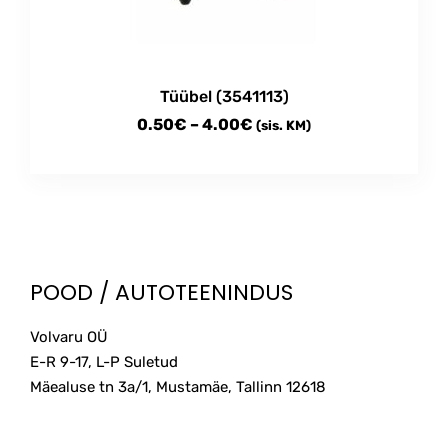
chosen
on
the
product
Tüübel (3541113)
page
Price
0.50
€
–
4.00
€
(sis. KM)
range:
This
0.50€
product
through
has
multiple
4.00€
variants.
The
POOD / AUTOTEENINDUS
options
may
Volvaru OÜ
be
E-R 9-17, L-P Suletud
chosen
on
Mäealuse tn 3a/1, Mustamäe, Tallinn
12618
the
product