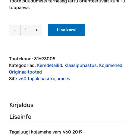
Toote puudumisel tarneaeg lattu orienteeruvalt kuni 10
tööpäeva.
Lisa korvi
Tagaluugi
kojamehe
vars
V60
Tootekood:
31693005
2019-
Kategooriad:
Keredetailid
,
Klaasipuhastus
,
Kojamehed
,
originaal
Originaaltooted
(31693005)
Silt:
v60 tagaklaasi kojamees
kogus
Kirjeldus
Lisainfo
Tagaluugi kojamehe vars V60 2019-