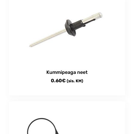
multiple
57.00€
variants.
The
options
may
be
chosen
on
the
product
Kummipeaga neet
page
0.60
€
(sis. KM)