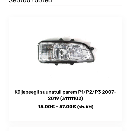
Seotud tooted
Küljepeegli suunatuli parem P1/P2/P3 2007-
2019 (31111102)
Price
15.00
€
–
57.00
€
(sis. KM)
range:
This
15.00€
product
through
has