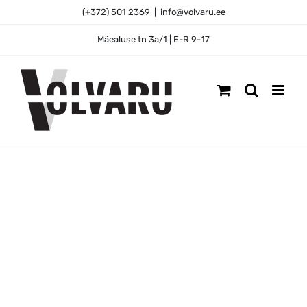
Skip
(+372) 501 2369
|
info@volvaru.ee
to
content
Mäealuse tn 3a/1 | E-R 9-17