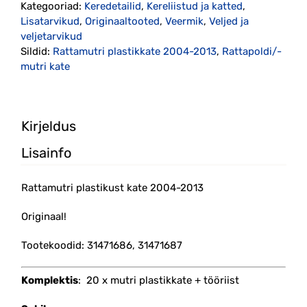
Kategooriad:
Keredetailid
,
Kereliistud ja katted
,
originaal
Lisatarvikud
,
Originaaltooted
,
Veermik
,
Veljed ja
kogus
veljetarvikud
Sildid:
Rattamutri plastikkate 2004-2013
,
Rattapoldi/-
mutri kate
Kirjeldus
Lisainfo
Rattamutri plastikust kate 2004-2013
Originaal!
Tootekoodid: 31471686, 31471687
Komplektis
: 20 x mutri plastikkate + tööriist