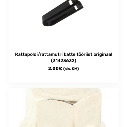
Rattapoldi/rattamutri katte tööriist originaal
(31423632)
2.00
€
(sis. KM)