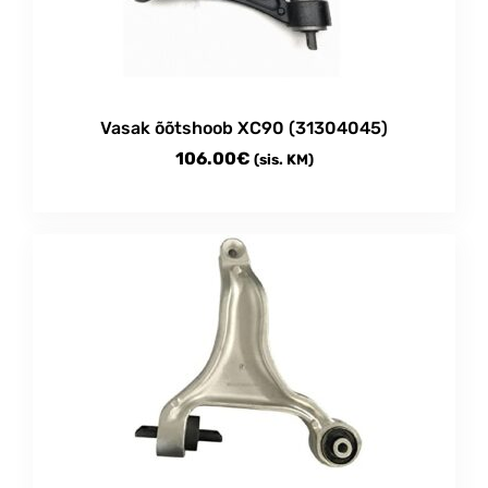
Vasak õõtshoob XC90 (31304045)
106.00
€
(sis. KM)