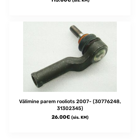
(sis. KM)
Välimine parem rooliots 2007- (30776248,
31302345)
26.00
€
(sis. KM)