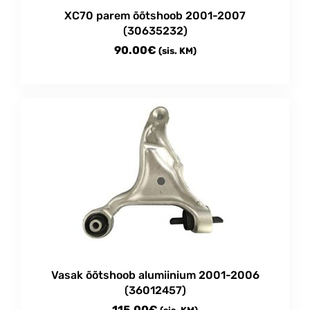
XC70 parem õõtshoob 2001-2007
(30635232)
90.00
€
(sis. KM)
Vasak õõtshoob alumiinium 2001-2006
(36012457)
115.00
€