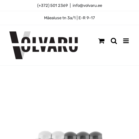
Skip
(+372) 501 2369
|
info@volvaru.ee
to
content
Mäealuse tn 3a/1 | E-R 9-17