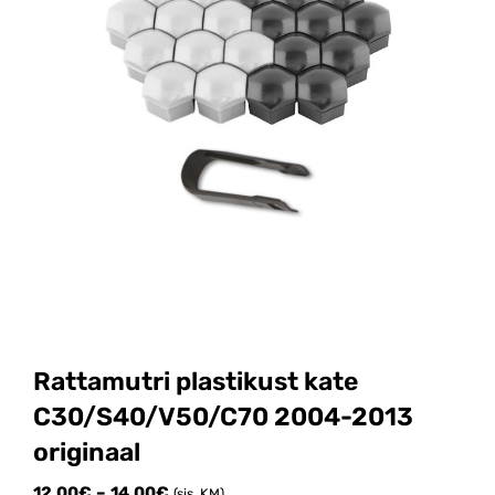
Rattamutri plastikust kate
C30/S40/V50/C70 2004-2013
originaal
Price
12.00
€
–
14.00
€
(sis. KM)