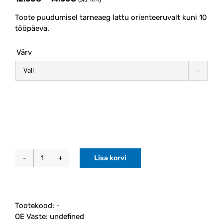
range:
Toote puudumisel tarneaeg lattu orienteeruvalt kuni 10
12.00€
tööpäeva.
through
14.00€
Värv

Lisa korvi
Rattamutri
plastikust
kate
C30/S40/V50/C70
Tootekood:
-
2004-
OE Vaste:
undefined
2013