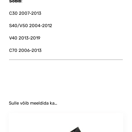
Sobib
:
C30 2007-2013
S40/V50 2004-2012
V40 2013-2019
C70 2006-2013
#ratta #mutri #poldi #rattapoldi #kork #ümbris #must
#hõbe
Sulle võib meeldida ka…