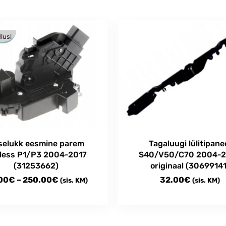
lus!
selukk eesmine parem
Tagaluugi lülitipane
less P1/P3 2004-2017
S40/V50/C70 2004-
(31253662)
originaal (30699141
Price
00
€
–
250.00
€
32.00
€
(sis. KM)
(sis. KM)
range:
55.00€
t
through