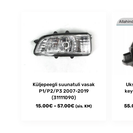
Allahind
Küljepeegli suunatuli vasak
Uk
P1/P2/P3 2007-2019
key
(31111090)
Price
15.00
€
–
57.00
€
55.
(sis. KM)
range:
This
This
15.00€
product
produc
through
has
has