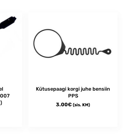
el
Kütusepaagi korgi juhe bensiin
2007
PPS
)
3.00
€
(sis. KM)