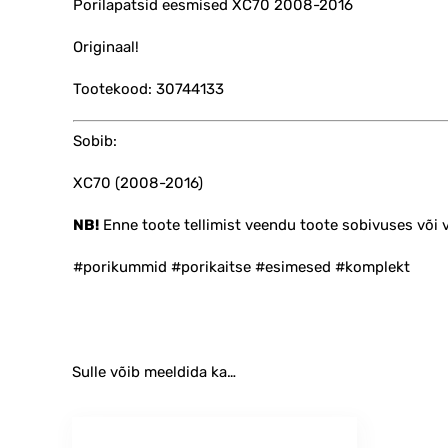
Porilapatsid eesmised XC70 2008-2016
Originaal!
Tootekood: 30744133
Sobib:
XC70 (2008-2016)
NB!
Enne toote tellimist veendu toote sobivuses või
#porikummid #porikaitse #esimesed #komplekt
Sulle võib meeldida ka…