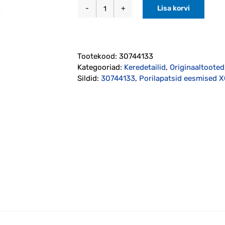
Lisa korvi
Porilapatsid
eesmised
XC70
2008-
Tootekood:
30744133
2016
Kategooriad:
Keredetailid
,
Originaaltooted
originaal
Sildid:
30744133
,
Porilapatsid eesmised
(30744133)
kogus