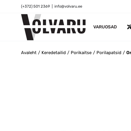
Skip
(+372) 501 2369
|
info@volvaru.ee
to
content
VARUOSAD
Avaleht
Keredetailid
Porikaitse
Porilapatsid
Or