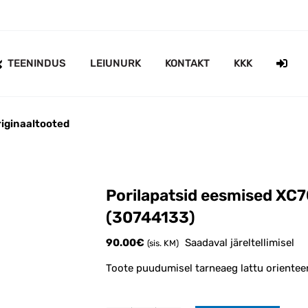
TEENINDUS
LEIUNURK
KONTAKT
KKK
iginaaltooted
Porilapatsid eesmised XC7
(30744133)
90.00
€
Saadaval järeltellimisel
(sis. KM)
Toote puudumisel tarneaeg lattu orientee