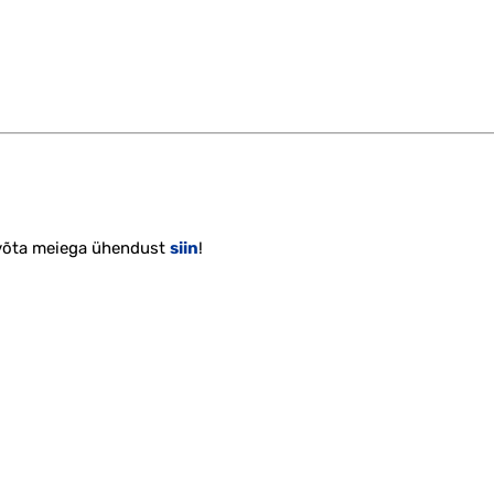
 võta meiega ühendust
siin
!