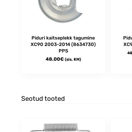
Piduri kaitseplekk tagumine
Pid
XC90 2003-2014 (8634730)
XC9
PPS
45
48.00
€
(sis. KM)
Seotud tooted