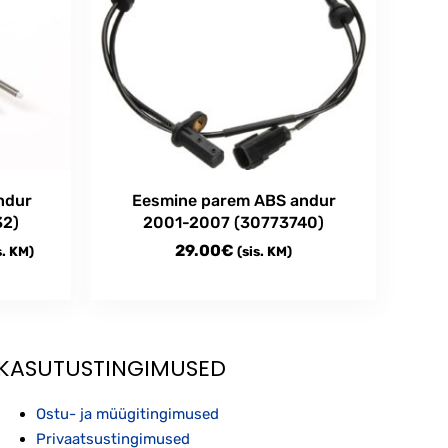
ndur
Eesmine parem ABS andur
32)
2001-2007 (30773740)
ce
29.00
€
s. KM)
(sis. KM)
ge:
5.00€
rough
0.00€
KASUTUSTINGIMUSED
Ostu- ja müügitingimused
Privaatsustingimused