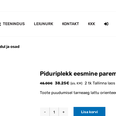
TEENINDUS
LEIUNURK
KONTAKT
KKK
dul ja osad
Piduriplekk eesmine pare
Algne
Current
38.25
€
2 tk Tallinna laos
45.00
€
(sis. KM)
hind
price
Toote puudumisel tarneaeg lattu orientee
oli:
is:
45.00€.
38.25€.
Lisa korvi
Piduriplekk