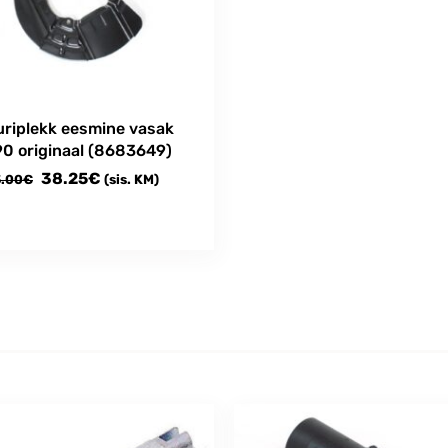
uriplekk eesmine vasak
0 originaal (8683649)
Algne
Current
38.25
€
.00
€
(sis. KM)
hind
price
oli:
is:
45.00€.
38.25€.