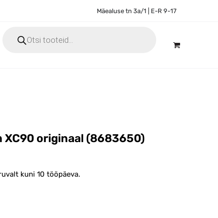
Mäealuse tn 3a/1 | E-R 9-17
Products
search
m XC90 originaal (8683650)
ruvalt kuni 10 tööpäeva.