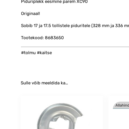
Piduriplekk eesmine parem XC90
Originaal!
Sobib 17 ja 17.5 tollistele piduritele (328 mm ja 336 
Tootekood: 8683650
#tolmu #kaitse
Sulle võib meeldida ka…
Allahind