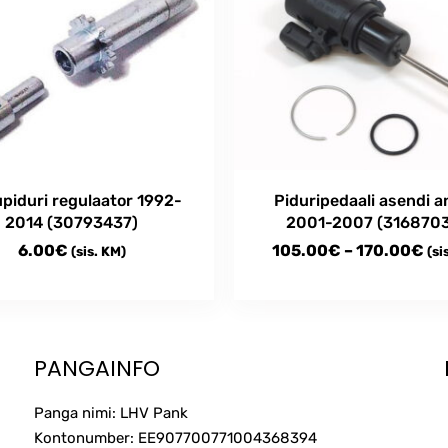
upiduri regulaator 1992-
Piduripedaali asendi a
2014 (30793437)
2001-2007 (316870
Pri
6.00
€
105.00
€
–
170.00
€
(sis. KM)
(si
ran
This
10
product
th
has
multiple
17
PANGAINFO
variants.
The
Panga nimi: LHV Pank
options
Kontonumber: EE907700771004368394
may