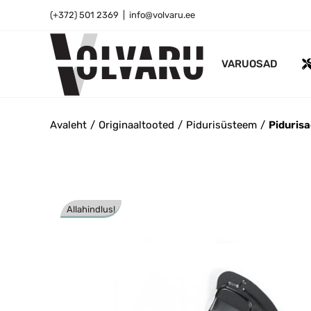
Skip
(+372) 501 2369
|
info@volvaru.ee
to
content
VARUOSAD
Avaleht
Originaaltooted
Pidurisüsteem
Pidurisa
Allahindlus!