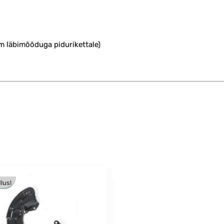
mm läbimõõduga pidurikettale)
lus!