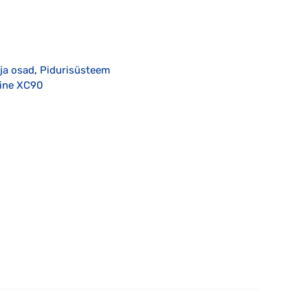
 ja osad
,
Pidurisüsteem
mine XC90