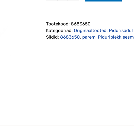
eesmine
parem
XC90
Tootekood:
8683650
originaal
Kategooriad:
Originaaltooted
,
Pidurisadul
(8683650)
Sildid:
8683650
,
parem
,
Piduriplekk ees
kogus