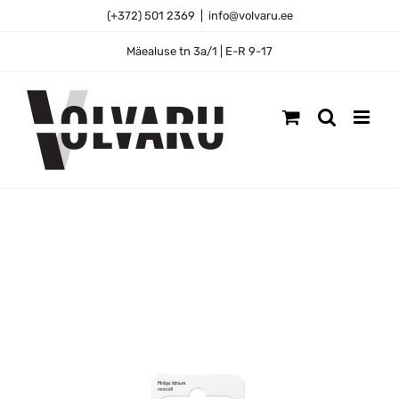
Skip
(+372) 501 2369
|
info@volvaru.ee
to
content
Mäealuse tn 3a/1 | E-R 9-17