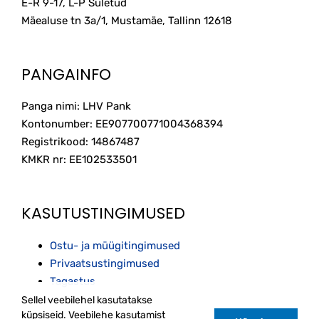
E-R 9-17, L-P Suletud
Mäealuse tn 3a/1, Mustamäe, Tallinn
12618
PANGAINFO
Panga nimi: LHV Pank
Kontonumber: EE907700771004368394
Registrikood: 14867487
KMKR nr: EE102533501
KASUTUSTINGIMUSED
Ostu- ja müügitingimused
Privaatsustingimused
Tagastus
Sellel veebilehel kasutatakse
küpsiseid. Veebilehe kasutamist