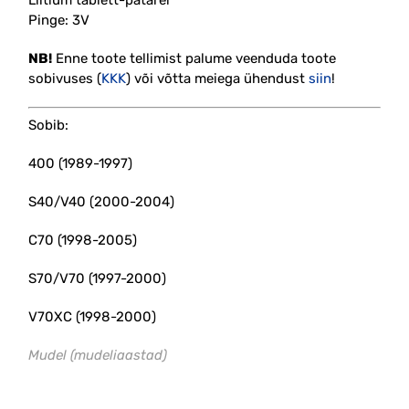
Pinge: 3V
NB!
Enne toote tellimist palume veenduda toote
sobivuses (
KKK
) või võtta meiega ühendust
siin
!
Sobib:
400 (1989-1997)
S40/V40 (2000-2004)
C70 (1998-2005)
S70/V70 (1997-2000)
V70XC (1998-2000)
Mudel (mudeliaastad)
#võtme #aku #battery #remote
#tablett #auto #puldi #pult