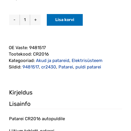
Lisa korvi
Patarei
CR2016
Philips
kogus
OE Vaste:
9481517
Tootekood:
CR2016
Kategooriad:
Akud ja patareid
,
Elektrisüsteem
Sildid:
9481517
,
cr2430
,
Patarei
,
puldi patarei
Kirjeldus
Lisainfo
Patarei CR2016 autopuldile
Liitium tablett-patarei