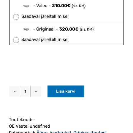
320.00€
-
Valeo
-
210.00
€
(sis. KM)
Saadaval järeltellimisel
-
Originaal
-
320.00
€
(sis. KM)
Saadaval järeltellimisel
Lisa korvi
Päevasõidutuli
DRL
vasak
S60/V60
Tootekood:
-
2014-
OE Vaste:
undefined
2018
Kategooriad:
Ääre- /parktuled
,
Originaaltooted
,