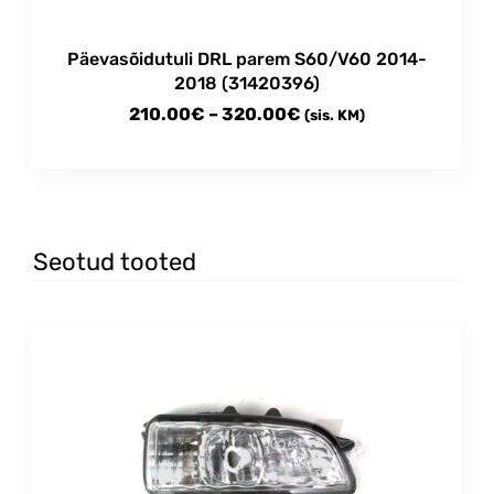
Päevasõidutuli DRL parem S60/V60 2014-
2018 (31420396)
Price
210.00
€
–
320.00
€
(sis. KM)
range:
This
210.00€
product
through
has
multiple
320.00€
variants.
Seotud tooted
The
options
may
be
chosen
on
the
product
page