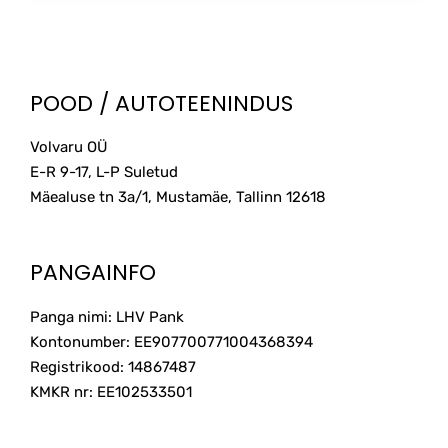
through
has
multiple
150.00€
variants.
The
POOD / AUTOTEENINDUS
options
may
Volvaru OÜ
be
E-R 9-17, L-P Suletud
chosen
on
Mäealuse tn 3a/1, Mustamäe, Tallinn
12618
the
product
page
PANGAINFO
Panga nimi: LHV Pank
Kontonumber: EE907700771004368394
Registrikood: 14867487
KMKR nr: EE102533501