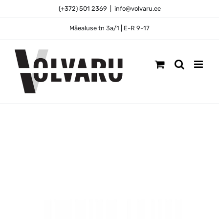
Skip
(+372) 501 2369
|
info@volvaru.ee
to
content
Mäealuse tn 3a/1 | E-R 9-17