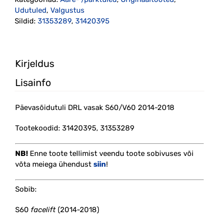
(31420395)
Udutuled
,
Valgustus
kogus
Sildid:
31353289
,
31420395
Kirjeldus
Lisainfo
Päevasõidutuli DRL vasak S60/V60 2014-2018
Tootekoodid: 31420395, 31353289
NB!
Enne toote tellimist veendu toote sobivuses või
võta meiega ühendust
siin
!
Sobib:
S60
facelift
(2014-2018)