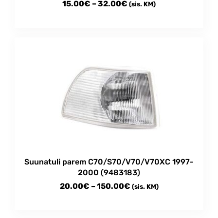
Price
15.00
€
–
32.00
€
(sis. KM)
range:
This
15.00€
product
through
has
multiple
32.00€
variants.
The
options
may
be
chosen
on
the
product
Suunatuli parem C70/S70/V70/V70XC 1997-
page
2000 (9483183)
Price
20.00
€
–
150.00
€
(sis. KM)
range:
This
20.00€
product