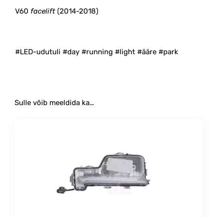
V60
facelift
(2014-2018)
#LED-udutuli #day #running #light #ääre #park
Sulle võib meeldida ka…