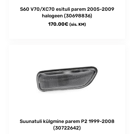
product
S60 V70/XC70 esituli parem 2005-2009
page
halogeen (30698836)
170.00
€
(sis. KM)
Suunatuli külgmine parem P2 1999-2008
(30722642)