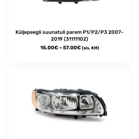
Küljepeegli suunatuli parem P1/P2/P3 2007-
2019 (31111102)
Price
15.00
€
–
57.00
€
(sis. KM)
range:
This
15.00€
product
through
has
multiple
57.00€
variants.
The
options
may
be
chosen
on
the