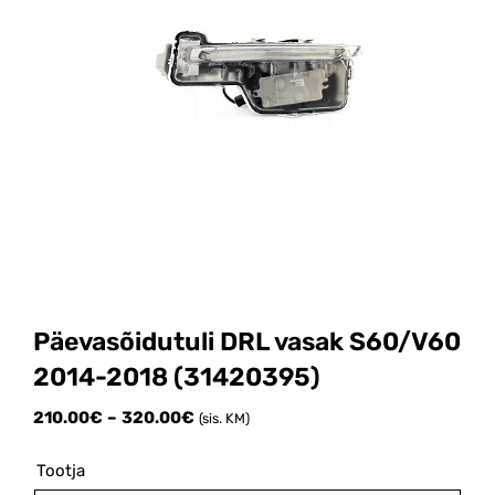
Päevasõidutuli DRL vasak S60/V60
2014-2018 (31420395)
Price
210.00
€
–
320.00
€
(sis. KM)
range:
210.00€
Tootja

through