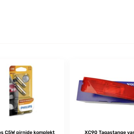
ps C5W pirnide komplekt
XC90 Tagastange va