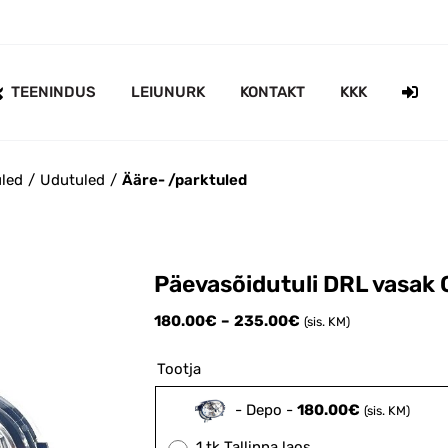
TEENINDUS
LEIUNURK
KONTAKT
KKK
uled
Udutuled
Ääre- /parktuled
Päevasõidutuli DRL vasak
Price
180.00
€
–
235.00
€
(sis. KM)
range:
180.00€
Tootja
through
235.00€
-
Depo
-
180.00
€
(sis. KM)
1 tk Tallinna laos