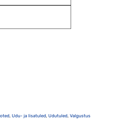
ooted
,
Udu- ja lisatuled
,
Udutuled
,
Valgustus