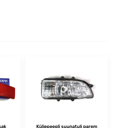
sak
Küljepeegli suunatuli parem