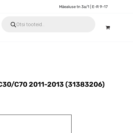
Mäealuse tn 3a/1 | E-R 9-17
Products
search
 C30/C70 2011-2013 (31383206)
