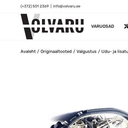
Skip
(+372) 501 2369
|
info@volvaru.ee
to
content
VARUOSAD
Avaleht
Originaaltooted
Valgustus
Udu- ja lisat