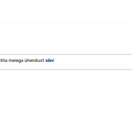
 võta meiega ühendust
siin
!