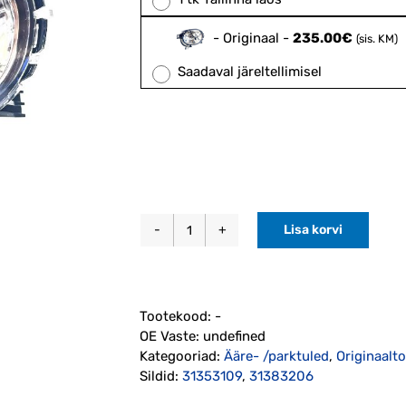
-
Originaal
-
235.00
€
(sis. KM)
Saadaval järeltellimisel
Lisa korvi
Päevasõidutuli
DRL
vasak
C30/C70
Tootekood:
-
2011-
OE Vaste:
undefined
2013
Kategooriad:
Ääre- /parktuled
,
Originaalt
(31383206)
Sildid:
31353109
,
31383206
kogus