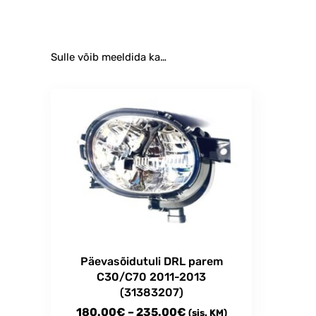
Sulle võib meeldida ka…
Päevasõidutuli DRL parem
C30/C70 2011-2013
(31383207)
Price
180.00
€
–
235.00
€
(sis. KM)