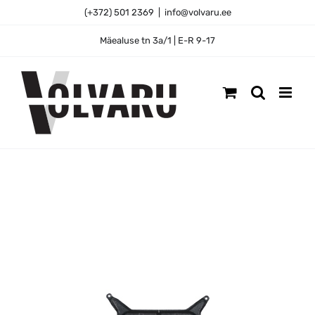
Skip
(+372) 501 2369
|
info@volvaru.ee
to
content
Mäealuse tn 3a/1 | E-R 9-17