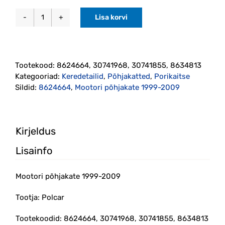
Lisa korvi
Mootori
põhjakate
1999-
2009
Tootekood:
8624664, 30741968, 30741855, 8634813
(8624664)
Kategooriad:
Keredetailid
,
Põhjakatted
,
Porikaitse
kogus
Sildid:
8624664
,
Mootori põhjakate 1999-2009
Kirjeldus
Lisainfo
Mootori põhjakate 1999-2009
Tootja: Polcar
Tootekoodid: 8624664, 30741968, 30741855, 8634813