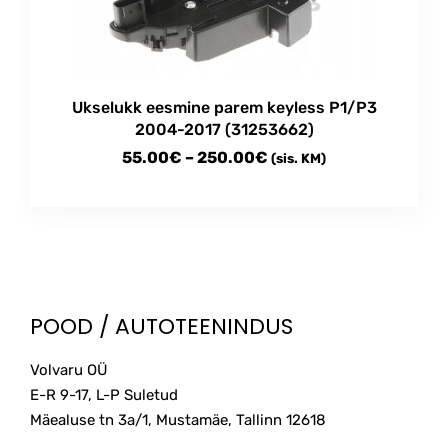
Ukselukk eesmine parem keyless P1/P3
2004-2017 (31253662)
Price
55.00
€
–
250.00
€
(sis. KM)
range:
This
55.00€
product
through
has
multiple
250.00€
variants.
The
POOD / AUTOTEENINDUS
options
may
Volvaru OÜ
be
E-R 9-17, L-P Suletud
chosen
on
Mäealuse tn 3a/1, Mustamäe, Tallinn
12618
the