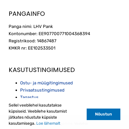
product
page
PANGAINFO
Panga nimi: LHV Pank
Kontonumber: EE907700771004368394
Registrikood: 14867487
KMKR nr: EE102533501
KASUTUSTINGIMUSED
Ostu- ja müügitingimused
Privaatsustingimused
Tagastus
Sellel veebilehel kasutatakse
küpsiseid. Veebilehe kasutamist
Nõustun
jätkates nõustute küpsiste
kasutamisega.
Loe lähemalt
Kodulehe tegemine:
Veebihai