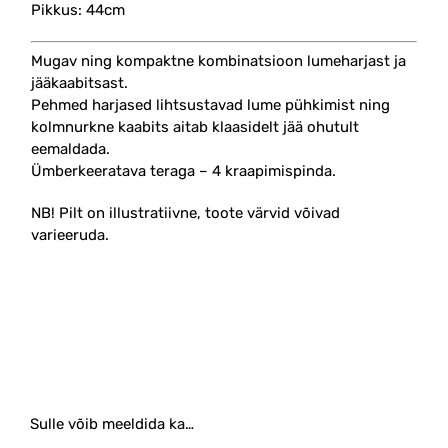
Pikkus: 44cm
Mugav ning kompaktne kombinatsioon lumeharjast ja
jääkaabitsast.
Pehmed harjased lihtsustavad lume pühkimist ning
kolmnurkne kaabits aitab klaasidelt jää ohutult
eemaldada.
Ümberkeeratava teraga – 4 kraapimispinda.
NB! Pilt on illustratiivne, toote värvid võivad
varieeruda.
#lumepuhastus #kaabits #jää #kaabits #kaape
Sulle võib meeldida ka…