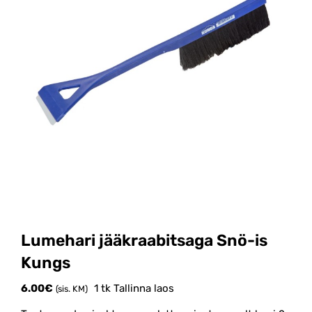
Lumehari jääkraabitsaga Snö-is
Kungs
6.00
€
1 tk Tallinna laos
(sis. KM)