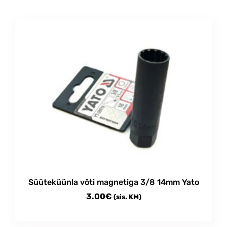
Süüteküünla võti magnetiga 3/8 14mm Yato
3.00
€
(sis. KM)