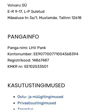
Volvaru OÜ
E-R 9-17, L-P Suletud
Mäealuse tn 3a/1, Mustamäe, Tallinn
12618
PANGAINFO
Panga nimi: LHV Pank
Kontonumber: EE907700771004368394
Registrikood: 14867487
KMKR nr: EE102533501
KASUTUSTINGIMUSED
Ostu- ja müügitingimused
Privaatsustingimused
Tagastus