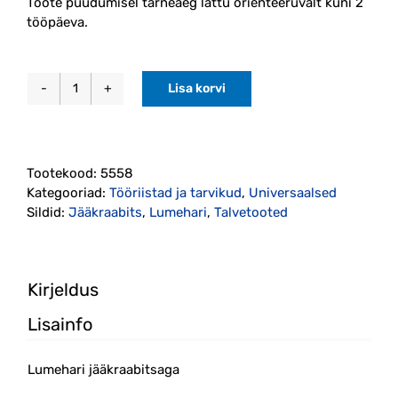
Toote puudumisel tarneaeg lattu orienteeruvalt kuni 2
tööpäeva.
Lisa korvi
Lumehari
jääkraabitsaga
Snö-
is
Tootekood:
5558
Kungs
Kategooriad:
Tööriistad ja tarvikud
,
Universaalsed
kogus
Sildid:
Jääkraabits
,
Lumehari
,
Talvetooted
Kirjeldus
Lisainfo
Lumehari jääkraabitsaga