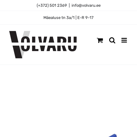
Skip
(+372) 501 2369
|
info@volvaru.ee
to
content
Mäealuse tn 3a/1 | E-R 9-17