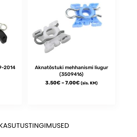
9-2014
Aknatõstuki mehhanismi liugur
(3509416)
Price
3.50
€
–
7.00
€
(sis. KM)
range:
3.50€
This
through
product
has
7.00€
multiple
KASUTUSTINGIMUSED
variants.
The