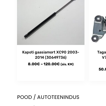
Kapoti gaasiamort XC90 2003-
Taga
2014 (30649736)
V
Price
8.00
€
–
120.00
€
(sis. KM)
50.
range:
8.00€
This
This
through
product
produc
has
has
120.00€
multiple
multipl
POOD / AUTOTEENINDUS
variants.
variant
The
The