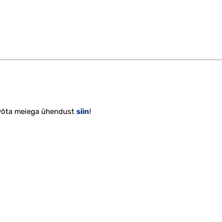
 võta meiega ühendust
siin
!