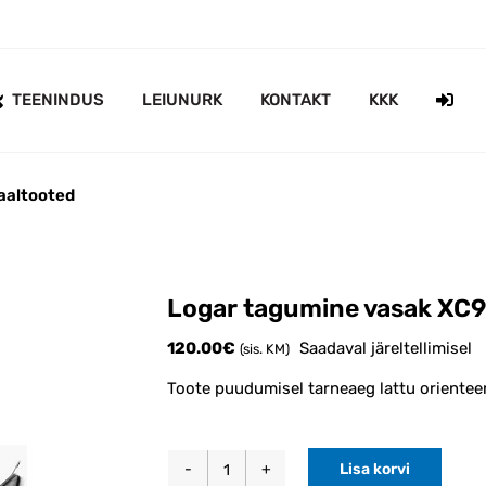
TEENINDUS
LEIUNURK
KONTAKT
KKK
aaltooted
Logar tagumine vasak XC9
120.00
€
Saadaval järeltellimisel
(sis. KM)
Toote puudumisel tarneaeg lattu orientee
Lisa korvi
Logar