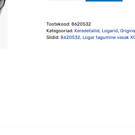
tagumine
vasak
XC90
Tootekood:
8620532
2003-
Kategooriad:
Keredetailid
,
Logarid
,
Origin
2014
Sildid:
8620532
,
Logar tagumine vasak 
originaal
(8620532)
kogus