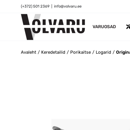
Skip
(+372) 501 2369
|
info@volvaru.ee
to
content
VARUOSAD
Avaleht
Keredetailid
Porikaitse
Logarid
Origin