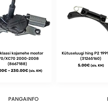
klaasi kojamehe mootor
Kütuseluugi hing P2 199
70/XC70 2000-2008
(31265160)
(8667188)
5.00
€
(sis. KM)
Price
00
€
–
230.00
€
(sis. KM)
range:
50.00€
t
through
e
230.00€
PANGAINFO
s.