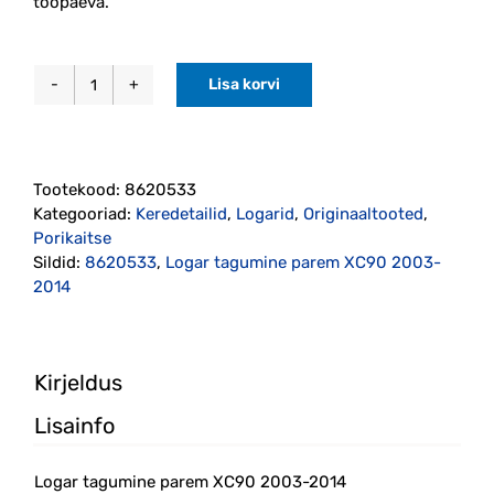
tööpäeva.
Lisa korvi
Logar
tagumine
parem
XC90
Tootekood:
8620533
2003-
Kategooriad:
Keredetailid
,
Logarid
,
Originaaltooted
,
2014
Porikaitse
originaal
Sildid:
8620533
,
Logar tagumine parem XC90 2003-
(8620533)
2014
kogus
Kirjeldus
Lisainfo
Logar tagumine parem XC90 2003-2014