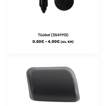
Tüübel (3541113)
Price
0.50
€
–
4.00
€
(sis. KM)
range:
This
0.50€
product
through
has
multiple
4.00€
variants.
The
options
may
be
chosen
on