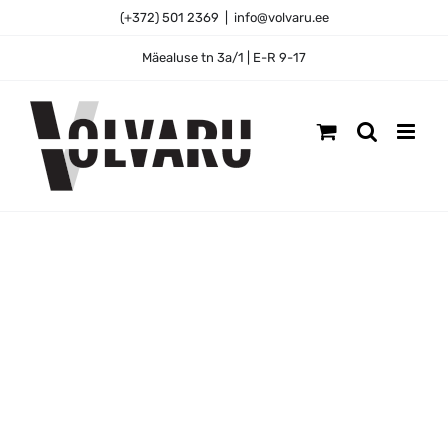
Skip
(+372) 501 2369
|
info@volvaru.ee
to
content
Mäealuse tn 3a/1 | E-R 9-17