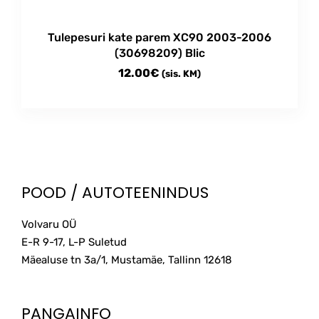
the
product
Tulepesuri kate parem XC90 2003-2006
page
(30698209) Blic
12.00
€
(sis. KM)
POOD / AUTOTEENINDUS
Volvaru OÜ
E-R 9-17, L-P Suletud
Mäealuse tn 3a/1, Mustamäe, Tallinn
12618
PANGAINFO