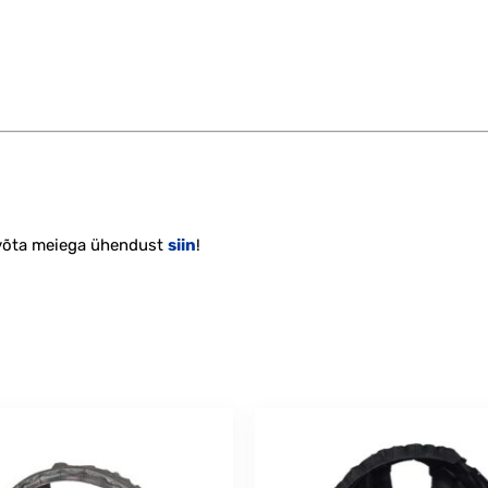
 võta meiega ühendust
siin
!