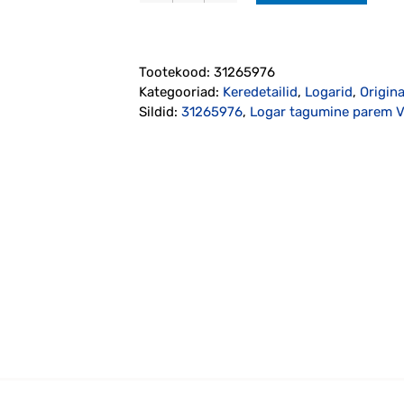
tagumine
parem
V40
Tootekood:
31265976
2013-
Kategooriad:
Keredetailid
,
Logarid
,
Origin
2019
Sildid:
31265976
,
Logar tagumine parem 
originaal
(31265976)
kogus