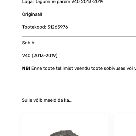
Logar tagumine parem V40 2013-2019
Originaal!
Tootekood: 31265976
Sobib:
V40 (2013-2019)
NB!
Enne toote tellimist veendu toote sobivuses või
Sulle võib meeldida ka…