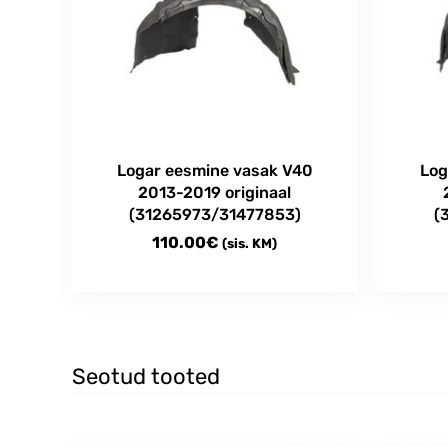
Logar eesmine vasak V40
Log
2013-2019 originaal
(31265973/31477853)
(
110.00
€
(sis. KM)
Seotud tooted