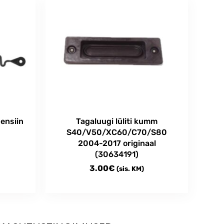
ensiin
Tagaluugi lüliti kumm
S40/V50/XC60/C70/S80
2004-2017 originaal
(30634191)
3.00
€
(sis. KM)