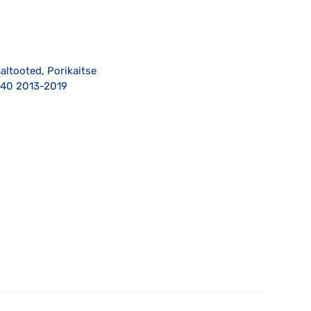
aaltooted
,
Porikaitse
V40 2013-2019