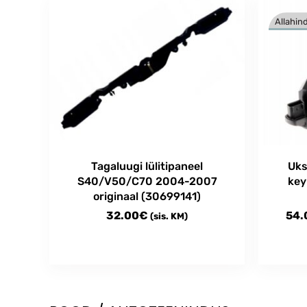
Allahind
Tagaluugi lülitipaneel
Uks
S40/V50/C70 2004-2007
key
originaal (30699141)
32.00
€
54.
(sis. KM)
This
produc
has
multipl