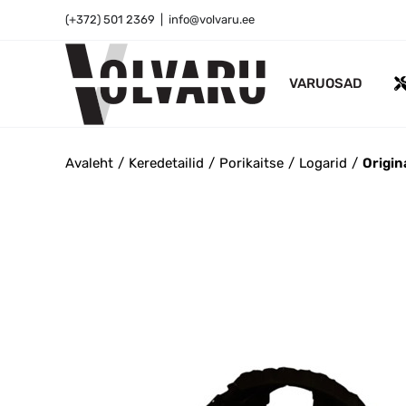
Skip
(+372) 501 2369
|
info@volvaru.ee
to
content
VARUOSAD
Avaleht
Keredetailid
Porikaitse
Logarid
Origin