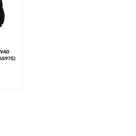
 V40
265975)