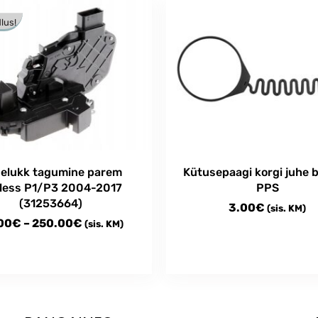
lus!
elukk tagumine parem
Kütusepaagi korgi juhe b
less P1/P3 2004-2017
PPS
(31253664)
3.00
€
(sis. KM)
Price
00
€
–
250.00
€
(sis. KM)
range:
54.00€
through
t
250.00€
e