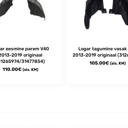
ar eesmine parem V40
Logar tagumine vasak
2013-2019 originaal
2013-2019 originaal (31
31265974/31477854)
105.00
€
(sis. KM)
110.00
€
(sis. KM)