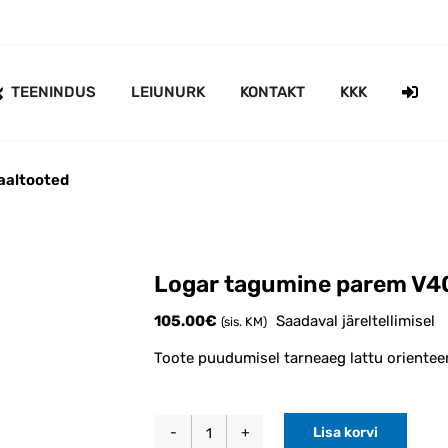
TEENINDUS
LEIUNURK
KONTAKT
KKK
aaltooted
Logar tagumine parem V40
105.00
€
Saadaval järeltellimisel
(sis. KM)
Toote puudumisel tarneaeg lattu orientee
Lisa korvi
Logar