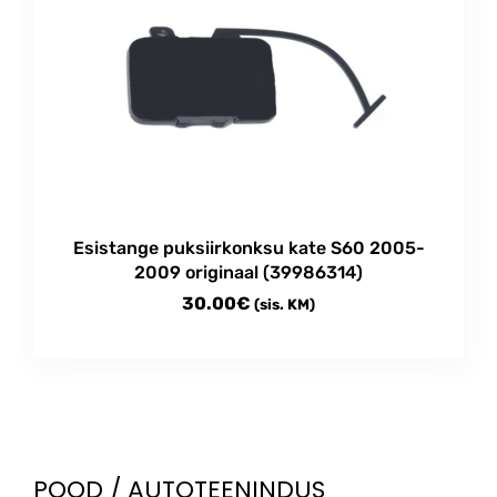
multiple
7.00€
variants.
The
options
may
be
chosen
on
the
product
Esistange puksiirkonksu kate S60 2005-
page
2009 originaal (39986314)
30.00
€
(sis. KM)
POOD / AUTOTEENINDUS