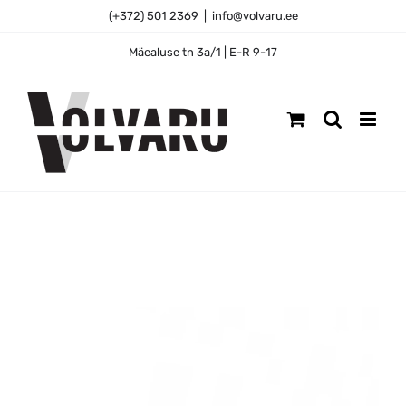
Skip
(+372) 501 2369
|
info@volvaru.ee
to
content
Mäealuse tn 3a/1 | E-R 9-17