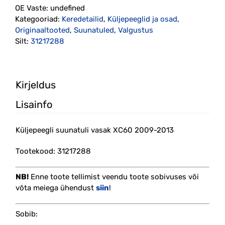
OE Vaste:
undefined
2013
Kategooriad:
Keredetailid
,
Küljepeeglid ja osad
,
(31217288)
Originaaltooted
,
Suunatuled
,
Valgustus
kogus
Silt:
31217288
Kirjeldus
Lisainfo
Küljepeegli suunatuli vasak XC60 2009-2013
Tootekood: 31217288
NB!
Enne toote tellimist veendu toote sobivuses või
võta meiega ühendust
siin
!
Sobib: