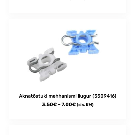
Aknatõstuki mehhanismi liugur (3509416)
Price
3.50
€
–
7.00
€
(sis. KM)
range:
This
3.50€
product
through
has