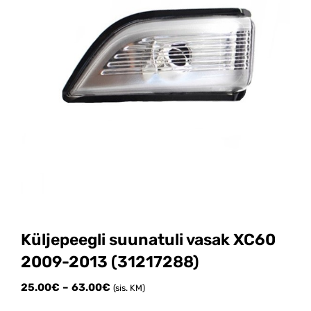
Küljepeegli suunatuli vasak XC60
2009-2013 (31217288)
Price
25.00
€
–
63.00
€
(sis. KM)
range: