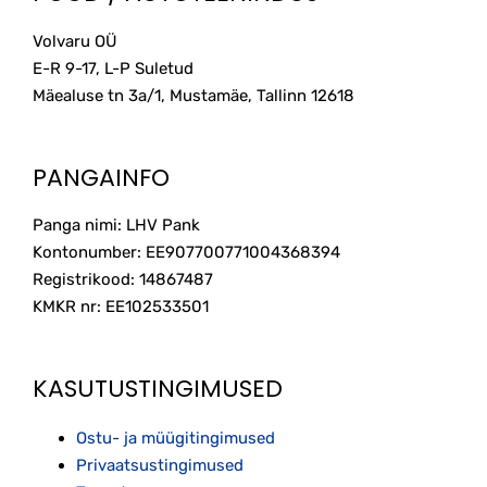
Volvaru OÜ
E-R 9-17, L-P Suletud
Mäealuse tn 3a/1, Mustamäe, Tallinn
12618
PANGAINFO
Panga nimi: LHV Pank
Kontonumber: EE907700771004368394
Registrikood: 14867487
KMKR nr: EE102533501
KASUTUSTINGIMUSED
Ostu- ja müügitingimused
Privaatsustingimused