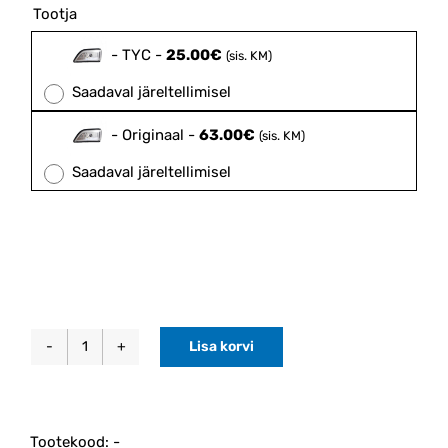
25.00€
Tootja

through
63.00€
-
TYC
-
25.00
€
(sis. KM)
Saadaval järeltellimisel
-
Originaal
-
63.00
€
(sis. KM)
Saadaval järeltellimisel
Lisa korvi
Küljepeegli
suunatuli
vasak
XC60
Tootekood:
-
2009-