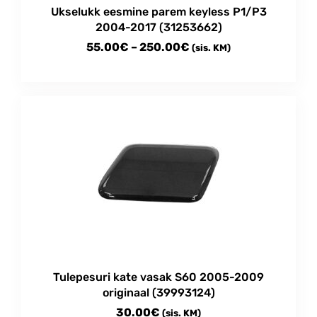
Ukselukk eesmine parem keyless P1/P3
2004-2017 (31253662)
Price
55.00
€
–
250.00
€
(sis. KM)
range:
This
55.00€
product
through
has
multiple
250.00€
variants.
The
options
may
be
chosen
on
the
product
Tulepesuri kate vasak S60 2005-2009
page
originaal (39993124)
30.00
€
(sis. KM)