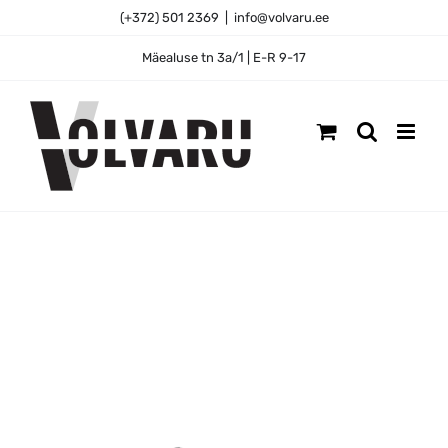
Skip
(+372) 501 2369
|
info@volvaru.ee
to
content
Mäealuse tn 3a/1 | E-R 9-17