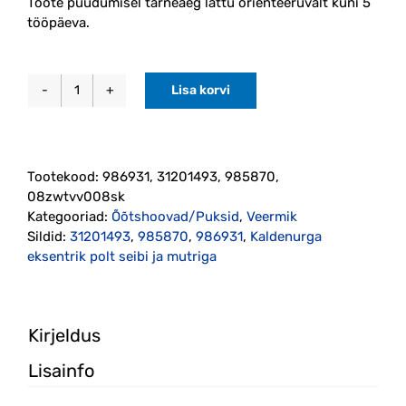
Toote puudumisel tarneaeg lattu orienteeruvalt kuni 5
tööpäeva.
Lisa korvi
Kaldenurga
eksentrik
polt
seibi
Tootekood:
986931, 31201493, 985870,
ja
08zwtvv008sk
mutriga
Kategooriad:
Õõtshoovad/Puksid
,
Veermik
(986931)
Sildid:
31201493
,
985870
,
986931
,
Kaldenurga
kogus
eksentrik polt seibi ja mutriga
Kirjeldus
Lisainfo