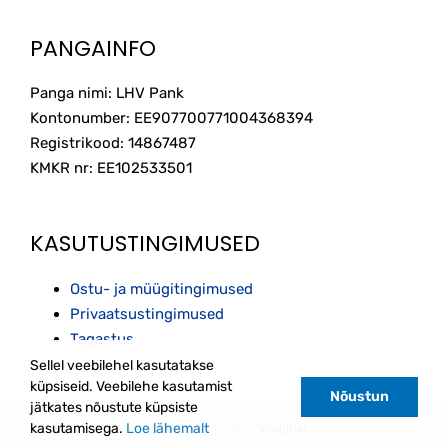
PANGAINFO
Panga nimi: LHV Pank
Kontonumber: EE907700771004368394
Registrikood: 14867487
KMKR nr: EE102533501
KASUTUSTINGIMUSED
Ostu- ja müügitingimused
Privaatsustingimused
Tagastus
Sellel veebilehel kasutatakse
küpsiseid. Veebilehe kasutamist
Nõustun
jätkates nõustute küpsiste
kasutamisega.
Loe lähemalt
Kodulehe tegemine:
Veebihai