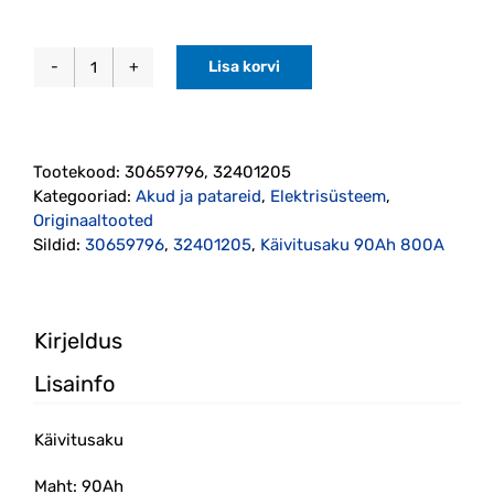
Lisa korvi
Käivitusaku
90Ah
800A
(32401205)
Tootekood:
30659796, 32401205
Originaal
Kategooriad:
Akud ja patareid
,
Elektrisüsteem
,
kogus
Originaaltooted
Sildid:
30659796
,
32401205
,
Käivitusaku 90Ah 800A
Kirjeldus
Lisainfo
Käivitusaku
Maht: 90Ah