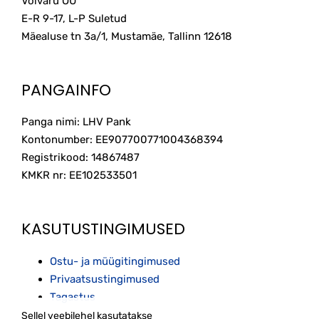
Volvaru OÜ
E-R 9-17, L-P Suletud
Mäealuse tn 3a/1, Mustamäe, Tallinn
12618
PANGAINFO
Panga nimi: LHV Pank
Kontonumber: EE907700771004368394
Registrikood: 14867487
KMKR nr: EE102533501
KASUTUSTINGIMUSED
Ostu- ja müügitingimused
Privaatsustingimused
Tagastus
Sellel veebilehel kasutatakse