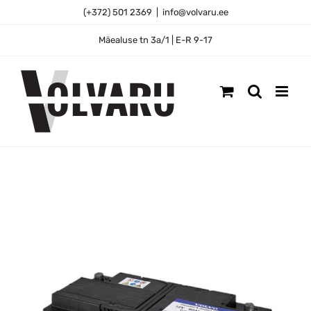
Skip
(+372) 501 2369
|
info@volvaru.ee
to
content
Mäealuse tn 3a/1 | E-R 9-17