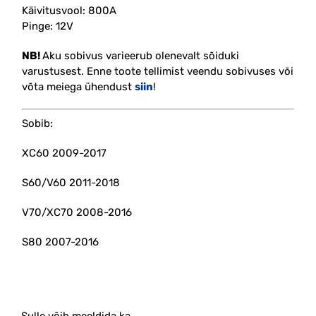
Käivitusvool: 800A
Pinge: 12V
NB!
Aku sobivus varieerub olenevalt sõiduki
varustusest.
Enne toote tellimist veendu sobivuses või
võta meiega ühendust
siin
!
Sobib:
XC60 2009-2017
S60/V60 2011-2018
V70/XC70 2008-2016
S80 2007-2016
Sulle võib meeldida ka…