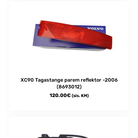
through
has
multiple
57.00€
variants.
The
options
may
be
chosen
on
the
product
XC90 Tagastange parem reflektor -2006
page
(8693012)
120.00
€
(sis. KM)