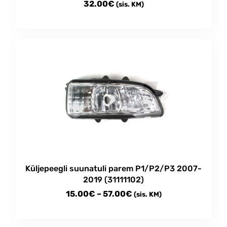
32.00
€
(sis. KM)
Küljepeegli suunatuli parem P1/P2/P3 2007-
2019 (31111102)
Price
15.00
€
–
57.00
€
(sis. KM)
range:
This
15.00€
product