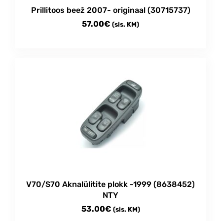
Prillitoos beež 2007- originaal (30715737)
57.00
€
(sis. KM)
V70/S70 Aknalülitite plokk -1999 (8638452)
NTY
53.00
€
(sis. KM)