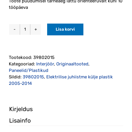
Toote puudumisel tarneaeg lattu orienteeruvalt kuni 10
tööpäeva
Lisa korvi
Elektrilise
juhiistme
külje
plastik
Tootekood:
39802015
2005-
Kategooriad:
Interjöör
,
Originaaltooted
,
2014
Paneelid/Plastikud
originaal
Sildid:
39802015
,
Elektrilise juhiistme külje plastik
(39802015)
2005-2014
kogus
Kirjeldus
Lisainfo