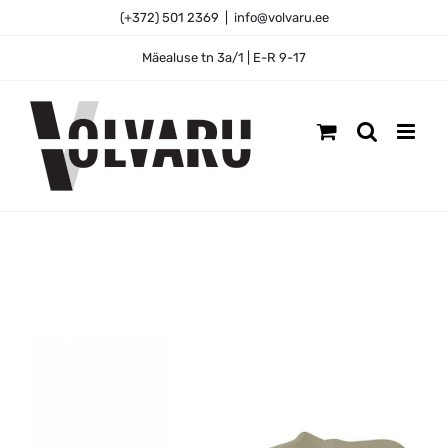
Skip
(+372) 501 2369
|
info@volvaru.ee
to
content
Mäealuse tn 3a/1 | E-R 9-17