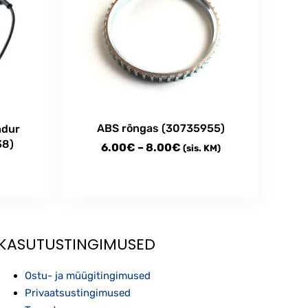
ABS rõngas (30735955)
ndur
38)
Price
6.00
€
–
8.00
€
(sis. KM)
range:
6.00€
This
through
product
has
8.00€
multiple
KASUTUSTINGIMUSED
variants.
The
Ostu- ja müügitingimused
options
Privaatsustingimused
may