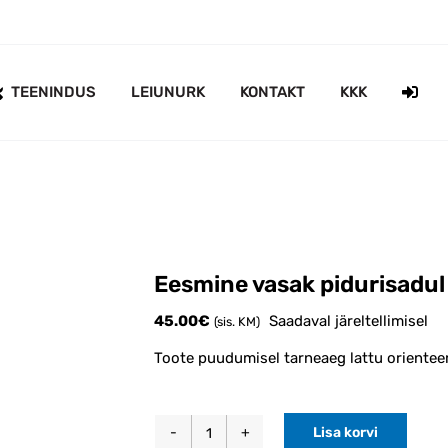
TEENINDUS
LEIUNURK
KONTAKT
KKK
Eesmine vasak pidurisadu
45.00
€
Saadaval järeltellimisel
(sis. KM)
Toote puudumisel tarneaeg lattu orientee
Lisa korvi
Eesmine