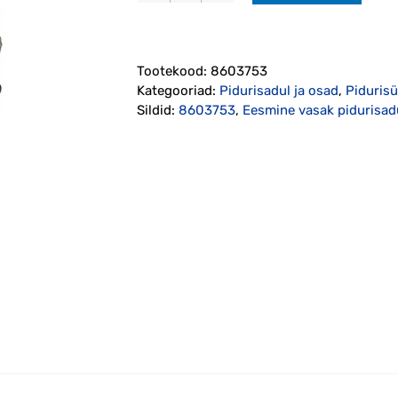
vasak
pidurisadul
2007-
Tootekood:
8603753
2017
Kategooriad:
Pidurisadul ja osad
,
Piduris
kogus
Sildid:
8603753
,
Eesmine vasak pidurisad