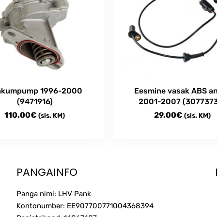
akumpump 1996-2000
Eesmine vasak ABS a
(9471916)
2001-2007 (307737
110.00
€
29.00
€
(sis. KM)
(sis. KM)
PANGAINFO
Panga nimi: LHV Pank
Kontonumber: EE907700771004368394