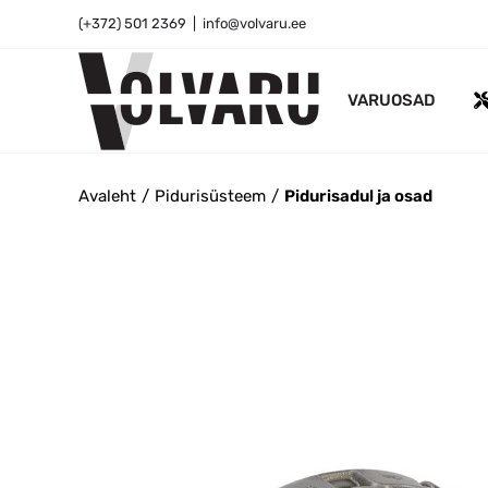
Skip
(+372) 501 2369
|
info@volvaru.ee
to
content
VARUOSAD
Avaleht
Pidurisüsteem
Pidurisadul ja osad