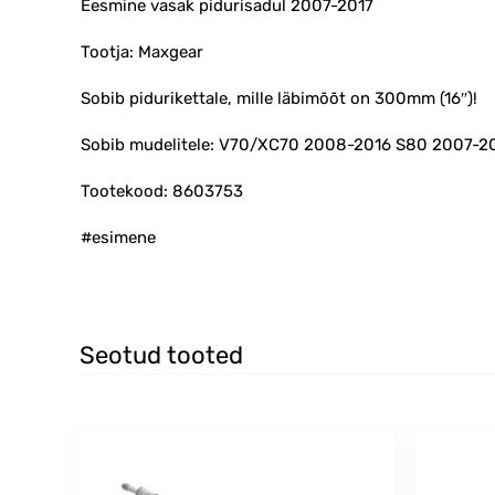
Eesmine vasak pidurisadul 2007-2017
Tootja: Maxgear
Sobib pidurikettale, mille läbimõõt on 300mm (16″)!
Sobib mudelitele: V70/XC70 2008-2016 S80 2007-2
Tootekood: 8603753
#esimene
Seotud tooted