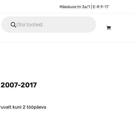
Mäealuse tn 3a/1 | E-R 9-17
Products
search
l 2007-2017
ruvalt kuni 2 tööpäeva