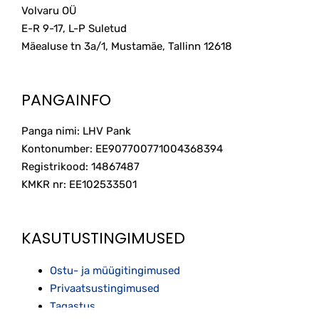
Volvaru OÜ
E-R 9-17, L-P Suletud
Mäealuse tn 3a/1, Mustamäe, Tallinn
12618
PANGAINFO
Panga nimi: LHV Pank
Kontonumber: EE907700771004368394
Registrikood: 14867487
KMKR nr: EE102533501
KASUTUSTINGIMUSED
Ostu- ja müügitingimused
Privaatsustingimused
Tagastus