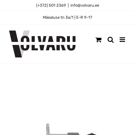
Skip
(+372) 501 2369
|
info@volvaru.ee
to
content
Mäealuse tn 3a/1 | E-R 9-17