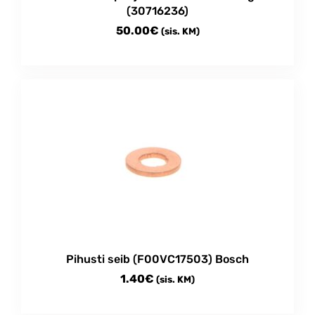
(30716236)
50.00
€
(sis. KM)
Pihusti seib (F00VC17503) Bosch
1.40
€
(sis. KM)