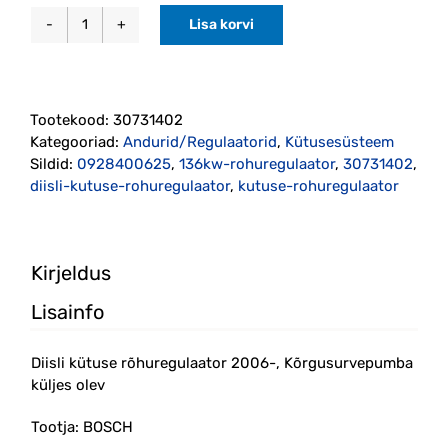
Lisa korvi
Diisli
kütuse
rõhuregulaator
2006-
Tootekood:
30731402
(30731402)
Kategooriad:
Andurid/Regulaatorid
,
Kütusesüsteem
kogus
Sildid:
0928400625
,
136kw-rohuregulaator
,
30731402
,
diisli-kutuse-rohuregulaator
,
kutuse-rohuregulaator
Kirjeldus
Lisainfo
Diisli kütuse rõhuregulaator 2006-, Kõrgusurvepumba
küljes olev
Tootja: BOSCH