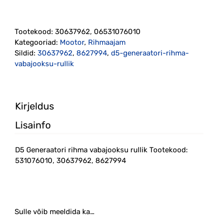
Generaatori
rihma
vabajooksu
Tootekood:
30637962, 06531076010
rullik
Kategooriad:
Mootor
,
Rihmaajam
(30637962,
Sildid:
30637962
,
8627994
,
d5-generaatori-rihma-
8627994)
vabajooksu-rullik
kogus
Kirjeldus
Lisainfo
D5 Generaatori rihma vabajooksu rullik Tootekood:
531076010, 30637962, 8627994
Sulle võib meeldida ka…