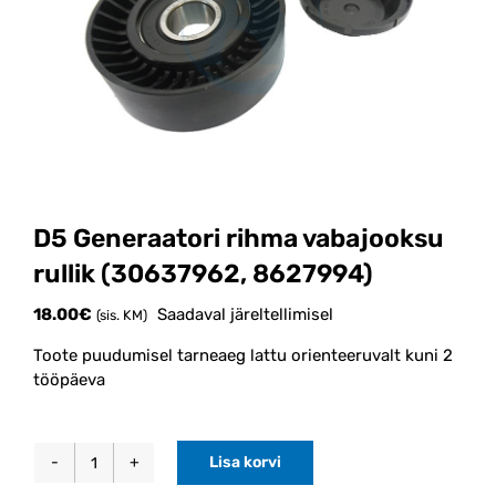
D5 Generaatori rihma vabajooksu
rullik (30637962, 8627994)
18.00
€
Saadaval järeltellimisel
(sis. KM)
Toote puudumisel tarneaeg lattu orienteeruvalt kuni 2
tööpäeva
Lisa korvi
D5