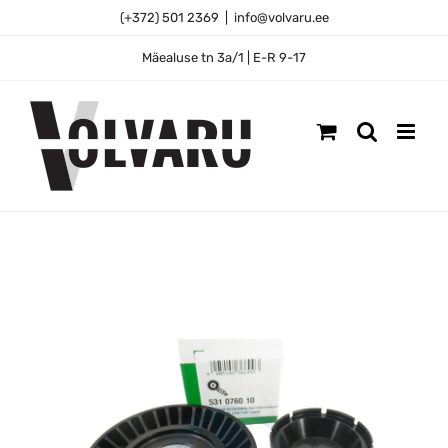
Skip
(+372) 501 2369
|
info@volvaru.ee
to
content
Mäealuse tn 3a/1 | E-R 9-17