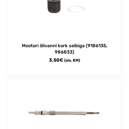
Mootori õlivanni kork seibiga (9186135,
986833)
3.50
€
(sis. KM)