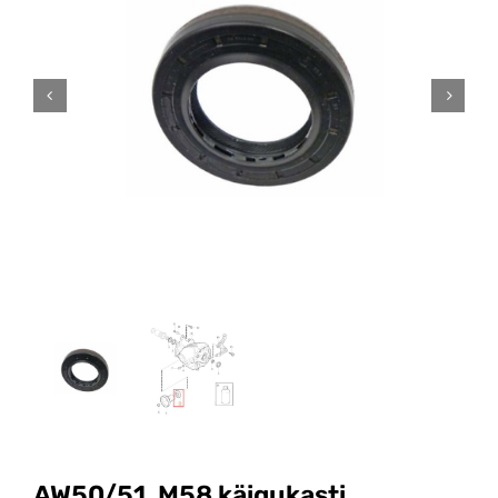
AW50/51, M58 käigukasti