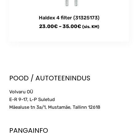
Haldex 4 filter (31325173)
Price
23.00
€
–
35.00
€
(sis. KM)
range:
This
23.00€
product
through
has
multiple
35.00€
variants.
The
POOD / AUTOTEENINDUS
options
may
Volvaru OÜ
be
E-R 9-17, L-P Suletud
chosen
on
Mäealuse tn 3a/1, Mustamäe, Tallinn
12618
the
product
page
PANGAINFO