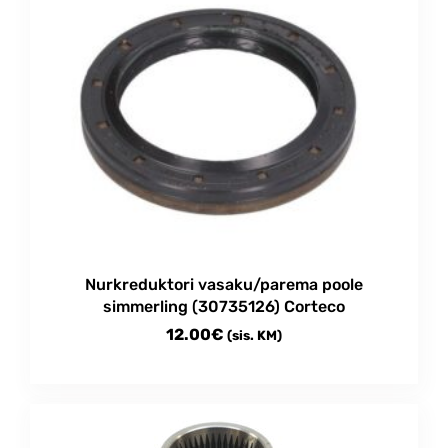
Nurkreduktori vasaku/parema poole
simmerling (30735126) Corteco
12.00
€
(sis. KM)