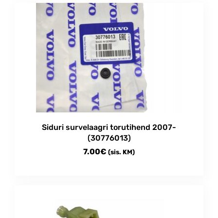
may
be
chosen
on
the
product
page
Siduri survelaagri torutihend 2007-
(30776013)
7.00
€
(sis. KM)