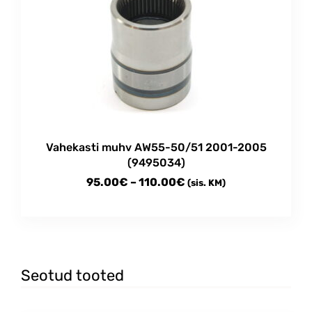
Vahekasti muhv AW55-50/51 2001-2005
(9495034)
Price
95.00
€
–
110.00
€
(sis. KM)
range:
This
95.00€
product
through
has
multiple
110.00€
variants.
Seotud tooted
The
options