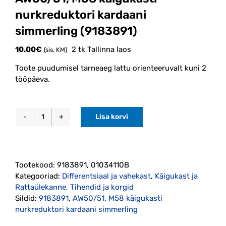
nurkreduktori kardaani
simmerling (9183891)
10.00
€
2 tk Tallinna laos
(sis. KM)
Toote puudumisel tarneaeg lattu orienteeruvalt kuni 2
tööpäeva.
Lisa korvi
AW50/51,
M58
käigukasti
nurkreduktori
Tootekood:
9183891, 01034110B
kardaani
Kategooriad:
Differentsiaal ja vahekast
,
Käigukast ja
simmerling
Rattaülekanne
,
Tihendid ja korgid
(9183891)
Sildid:
9183891
,
AW50/51
,
M58 käigukasti
kogus
nurkreduktori kardaani simmerling