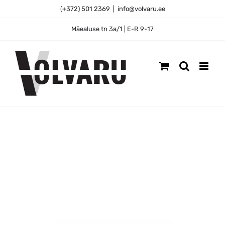
Skip
(+372) 501 2369
|
info@volvaru.ee
to
content
Mäealuse tn 3a/1 | E-R 9-17