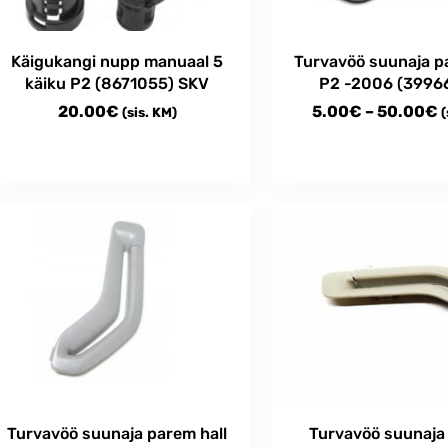
Käigukangi nupp manuaal 5
Turvavöö suunaja p
käiku P2 (8671055) SKV
P2 -2006 (3996
P
20.00
€
5.00
€
–
50.00
€
(sis. KM)
(
r
5
This
t
product
has
5
multiple
variants.
The
options
may
be
chosen
on
the
Turvavöö suunaja parem hall
Turvavöö suunaja
product