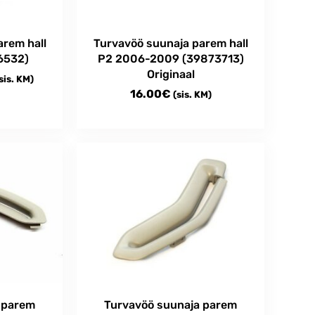
arem hall
Turvavöö suunaja parem hall
6532)
P2 2006-2009 (39873713)
Originaal
rice
sis. KM)
16.00
€
(sis. KM)
ange:
.00€
hrough
0.00€
 parem
Turvavöö suunaja parem