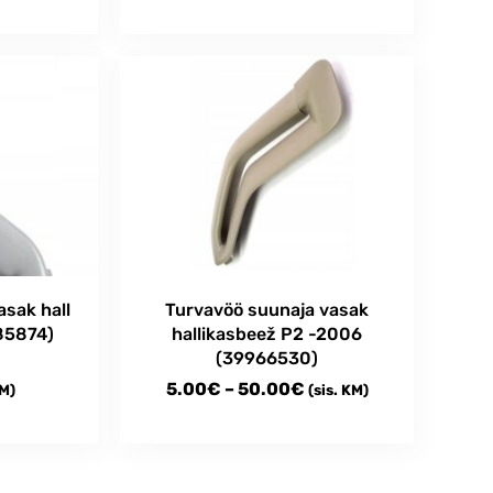
5.00€
This
through
product
has
50.00€
multiple
variants.
The
options
may
be
chosen
on
the
sak hall
Turvavöö suunaja vasak
product
85874)
hallikasbeež P2 -2006
page
(39966530)
Price
5.00
€
–
50.00
€
KM)
(sis. KM)
range:
This
5.00€
product
through
has