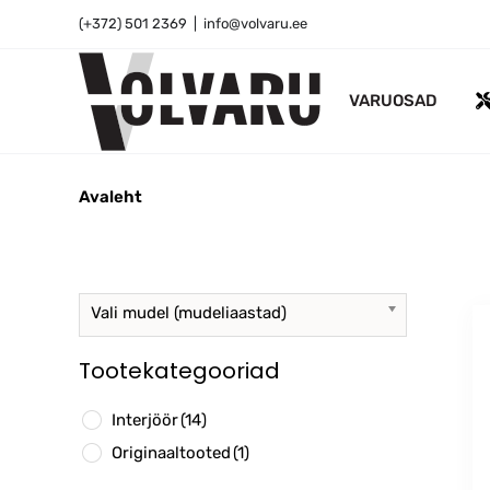
Skip
(+372) 501 2369
|
info@volvaru.ee
to
content
VARUOSAD
Avaleht
Vali mudel (mudeliaastad)
Tootekategooriad
Interjöör
(14)
Originaaltooted
(1)