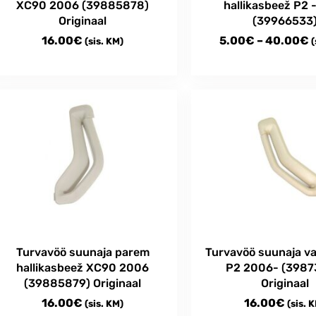
XC90 2006 (39885878)
hallikasbeež P2
page
Originaal
(39966533
P
16.00
€
5.00
€
–
40.00
€
(sis. KM)
(
r
This
5
product
t
has
multiple
4
variants.
The
options
may
be
chosen
on
the
Turvavöö suunaja parem
Turvavöö suunaja v
product
hallikasbeež XC90 2006
P2 2006- (3987
page
(39885879) Originaal
Originaal
16.00
€
16.00
€
(sis. KM)
(sis. 