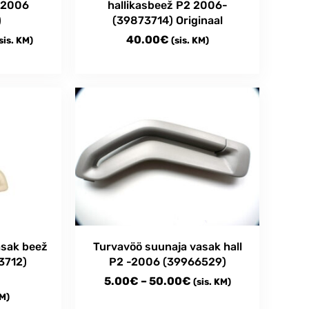
 -2006
hallikasbeež P2 2006-
)
(39873714) Originaal
rice
40.00
€
sis. KM)
(sis. KM)
ange:
.00€
hrough
0.00€
Turvavöö suunaja vasak hall
asak beež
P2 -2006 (39966529)
3712)
Price
5.00
€
–
50.00
€
(sis. KM)
KM)
range: