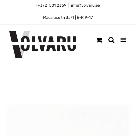
Skip
(+372) 501 2369
|
info@volvaru.ee
to
content
Mäealuse tn 3a/1 | E-R 9-17