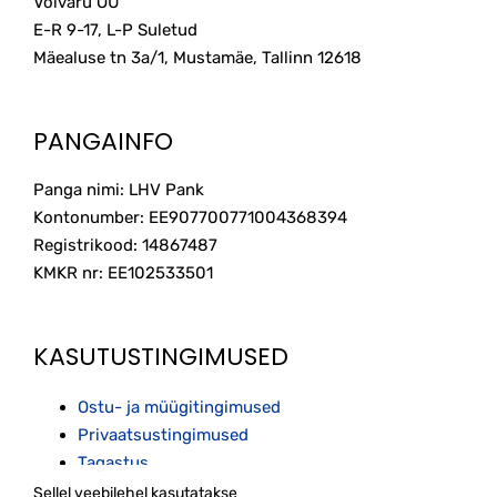
Volvaru OÜ
E-R 9-17, L-P Suletud
Mäealuse tn 3a/1, Mustamäe, Tallinn
12618
PANGAINFO
Panga nimi: LHV Pank
Kontonumber: EE907700771004368394
Registrikood: 14867487
KMKR nr: EE102533501
KASUTUSTINGIMUSED
Ostu- ja müügitingimused
Privaatsustingimused
Tagastus
Sellel veebilehel kasutatakse