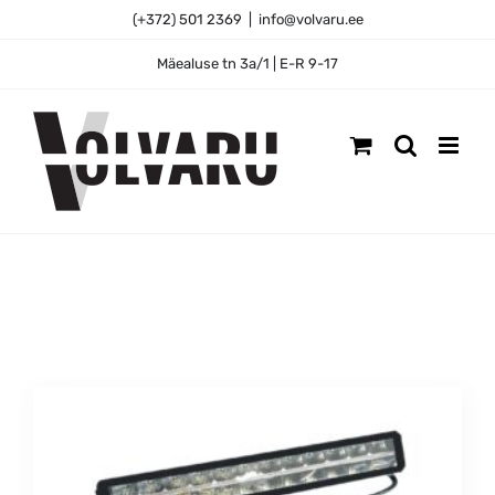
Skip
(+372) 501 2369
|
info@volvaru.ee
to
content
Mäealuse tn 3a/1 | E-R 9-17