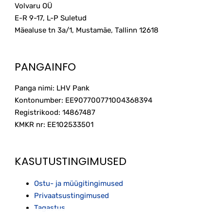
Volvaru OÜ
E-R 9-17, L-P Suletud
Mäealuse tn 3a/1, Mustamäe, Tallinn
12618
PANGAINFO
Panga nimi: LHV Pank
Kontonumber: EE907700771004368394
Registrikood: 14867487
KMKR nr: EE102533501
KASUTUSTINGIMUSED
Ostu- ja müügitingimused
Privaatsustingimused
Tagastus