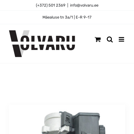
Skip
(+372) 501 2369
|
info@volvaru.ee
to
content
Mäealuse tn 3a/1 | E-R 9-17