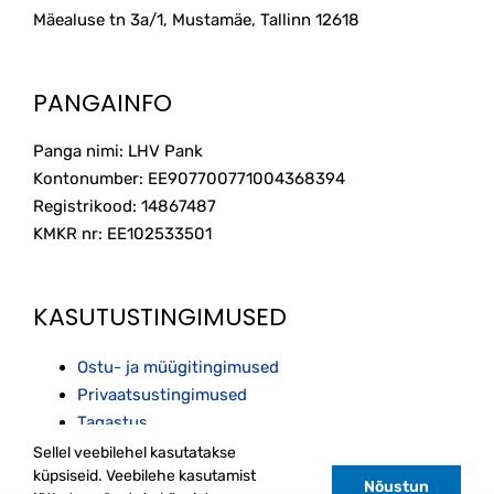
Mäealuse tn 3a/1, Mustamäe, Tallinn
12618
PANGAINFO
Panga nimi: LHV Pank
Kontonumber: EE907700771004368394
Registrikood: 14867487
KMKR nr: EE102533501
KASUTUSTINGIMUSED
Ostu- ja müügitingimused
Privaatsustingimused
Tagastus
Sellel veebilehel kasutatakse
küpsiseid. Veebilehe kasutamist
Nõustun