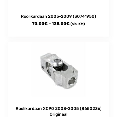
Roolikardaan 2005-2009 (30741950)
Price
70.00
€
–
135.00
€
(sis. KM)
range:
This
70.00€
product
through
has
multiple
135.00€
variants.
The
options
may
be
chosen
on
the
product
Roolikardaan XC90 2003-2005 (8650236)
page
Originaal