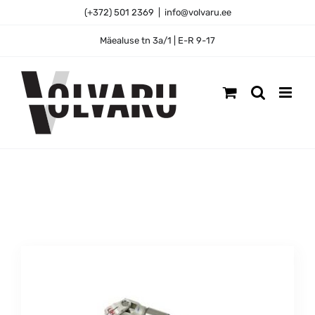
Skip
(+372) 501 2369
|
info@volvaru.ee
to
content
Mäealuse tn 3a/1 | E-R 9-17