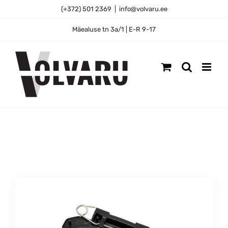
Skip
(+372) 501 2369
|
info@volvaru.ee
to
content
Mäealuse tn 3a/1 | E-R 9-17