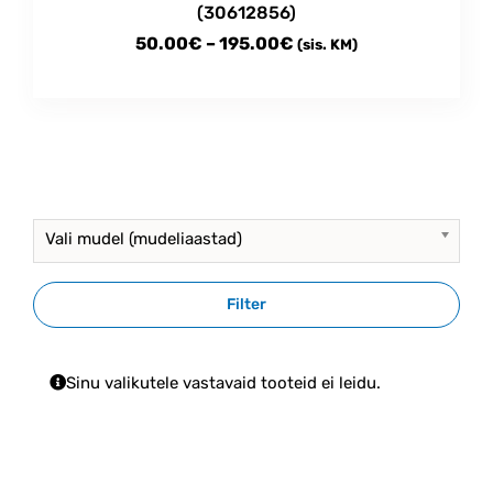
(30612856)
Price
50.00
€
–
195.00
€
(sis. KM)
range:
This
50.00€
product
through
has
multiple
195.00€
variants.
The
options
Vali mudel (mudeliaastad)
may
be
chosen
Filter
on
the
product
Sinu valikutele vastavaid tooteid ei leidu.
page