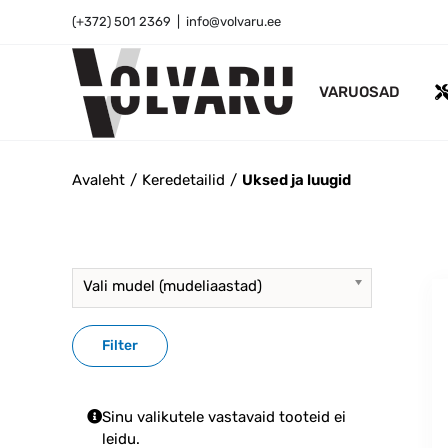
Skip
(+372) 501 2369
|
info@volvaru.ee
to
content
VARUOSAD
Avaleht
Keredetailid
Uksed ja luugid
Vali mudel (mudeliaastad)
Filter
Sinu valikutele vastavaid tooteid ei
leidu.