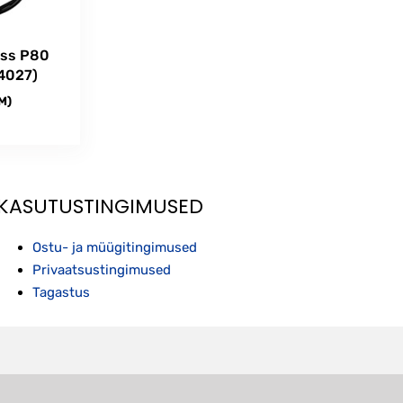
oss P80
4027)
KM)
KASUTUSTINGIMUSED
Ostu- ja müügitingimused
Privaatsustingimused
Tagastus