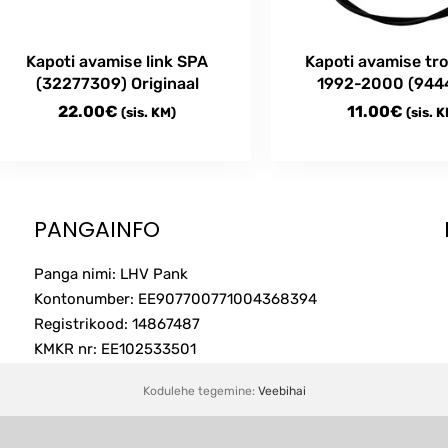
Kapoti avamise link SPA
Kapoti avamise tr
(32277309) Originaal
1992-2000 (944
22.00
€
11.00
€
(sis. KM)
(sis. 
PANGAINFO
Panga nimi: LHV Pank
Kontonumber: EE907700771004368394
Registrikood: 14867487
KMKR nr: EE102533501
Kodulehe tegemine:
Veebihai