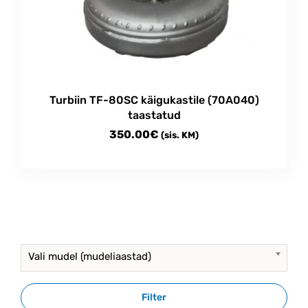
Turbiin TF-80SC käigukastile (70A040)
taastatud
350.00
€
(sis. KM)
Vali mudel (mudeliaastad)
Filter