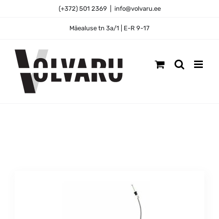
Skip
(+372) 501 2369
|
info@volvaru.ee
to
content
Mäealuse tn 3a/1 | E-R 9-17