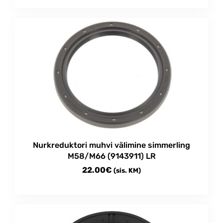
This
0.50€
product
through
has
multiple
14.00€
variants.
The
options
may
be
chosen
on
the
product
Nurkreduktori muhvi välimine simmerling
page
M58/M66 (9143911) LR
22.00
€
(sis. KM)